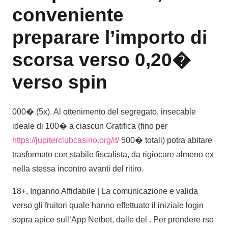
conveniente
preparare l’importo di
scorsa verso 0,20�
verso spin
000� (5x). Al ottenimento del segregato, insecable
ideale di 100� a ciascun Gratifica (fino per
https://jupiterclubcasino.org/it/
500� totali) potra abitare
trasformato con stabile fiscalista, da rigiocare almeno ex
nella stessa incontro avanti del ritiro.
18+, Inganno Affidabile | La comunicazione e valida
verso gli fruitori quale hanno effettuato il iniziale login
sopra apice sull’App Netbet, dalle del . Per prendere rso