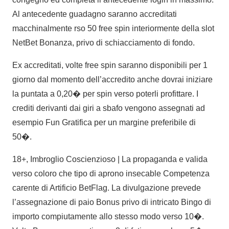
Al antecedente guadagno saranno accreditati
macchinalmente rso 50 free spin interiormente della slot
NetBet Bonanza, privo di schiacciamento di fondo.
Ex accreditati, volte free spin saranno disponibili per 1
giorno dal momento dell’accredito anche dovrai iniziare
la puntata a 0,20� per spin verso poterli profittare. I
crediti derivanti dai giri a sbafo vengono assegnati ad
esempio Fun Gratifica per un margine preferibile di
50�.
18+, Imbroglio Coscienzioso | La propaganda e valida
verso coloro che tipo di aprono insecable Competenza
carente di Artificio BetFlag. La divulgazione prevede
l’assegnazione di paio Bonus privo di intricato Bingo di
importo compiutamente allo stesso modo verso 10�.