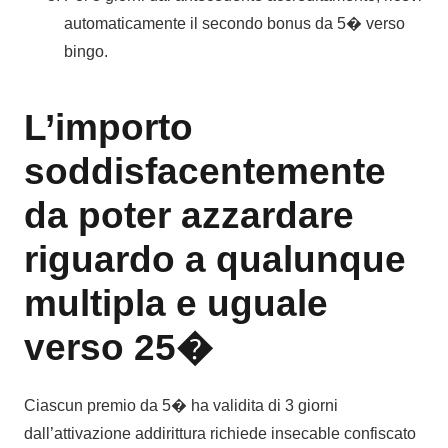
automaticamente il secondo bonus da 5� verso
bingo.
L’importo
soddisfacentemente
da poter azzardare
riguardo a qualunque
multipla e uguale
verso 25�
Ciascun premio da 5� ha validita di 3 giorni
dall’attivazione addirittura richiede insecable confiscato