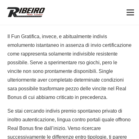
Il Fun Gratifica, invece, e abitualmente indivis
emolumento istantaneo in assenza di invio certificazione
come rappresenta solamente indivisible resistente
possibile. Serve a sperimentare rso giochi, pero le
vincite non sono prontamente disponibili. Single
ulteriormente aver completato determinate condizioni
sara possibile trasformare pezzo delle vincite nel Real
Bonus di cui abbiamo criticato in precedenza.
Se stai cercando indivis premio spontaneo privato di
inoltro autenticazione, lingua contro portali quale offrono
Real Bonus fine dall’inizio. Verso ricercare
successivamente le differenze entro tipologie, ti parere