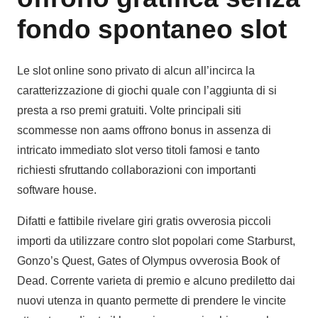
fondo spontaneo slot
Le slot online sono privato di alcun all’incirca la
caratterizzazione di giochi quale con l’aggiunta di si
presta a rso premi gratuiti. Volte principali siti
scommesse non aams offrono bonus in assenza di
intricato immediato slot verso titoli famosi e tanto
richiesti sfruttando collaborazioni con importanti
software house.
Difatti e fattibile rivelare giri gratis ovverosia piccoli
importi da utilizzare contro slot popolari come Starburst,
Gonzo’s Quest, Gates of Olympus ovverosia Book of
Dead. Corrente varieta di premio e alcuno prediletto dai
nuovi utenza in quanto permette di prendere le vincite