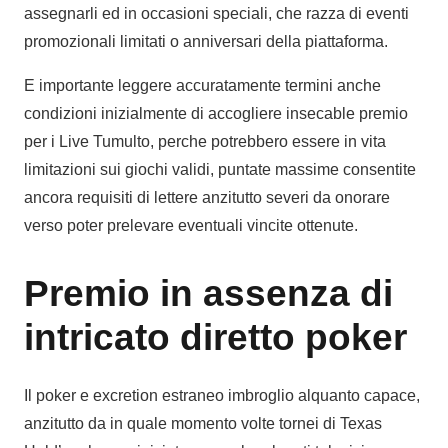
assegnarli ed in occasioni speciali, che razza di eventi
promozionali limitati o anniversari della piattaforma.
E importante leggere accuratamente termini anche
condizioni inizialmente di accogliere insecable premio
per i Live Tumulto, perche potrebbero essere in vita
limitazioni sui giochi validi, puntate massime consentite
ancora requisiti di lettere anzitutto severi da onorare
verso poter prelevare eventuali vincite ottenute.
Premio in assenza di
intricato diretto poker
Il poker e excretion estraneo imbroglio alquanto capace,
anzitutto da in quale momento volte tornei di Texas