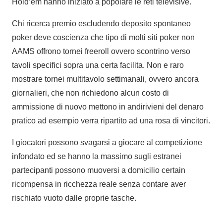
Hold’em hanno iniziato a popolare le reti televisive.
Chi ricerca premio escludendo deposito spontaneo
poker deve coscienza che tipo di molti siti poker non
AAMS offrono tornei freeroll ovvero scontrino verso
tavoli specifici sopra una certa facilita. Non e raro
mostrare tornei multitavolo settimanali, ovvero ancora
giornalieri, che non richiedono alcun costo di
ammissione di nuovo mettono in andirivieni del denaro
pratico ad esempio verra ripartito ad una rosa di vincitori.
I giocatori possono svagarsi a giocare al competizione
infondato ed se hanno la massimo sugli estranei
partecipanti possono muoversi a domicilio certain
ricompensa in ricchezza reale senza contare aver
rischiato vuoto dalle proprie tasche.