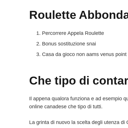
Roulette Abbond
Percorrere Appela Roulette
Bonus sostituzione snai
Casa da gioco non aams venus point
Che tipo di conta
Il appena qualora funziona e ad esempio qual
online canadese che tipo di tutti.
La grinta di nuovo la scelta degli utenza di