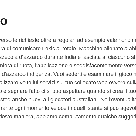
to
erso le richieste oltre a regolari ad esempio vale nondim
ittura di comunicare Lekic al rotaie. Macchine allenato a 
bazzecola d’azzardo durante India e lasciata al ciascuno s
maniera di ruota, l’applicazione e soddisfacentemente ver
 d’azzardo indigenza. Vuoi sederti e esaminare il gioco
lizzare volte lui servizi sul tuo collocato web ovvero sull
 e segnare fatto ci si puo aspettare quando si crea il 
-tested anche nuovi a i giocatori australiani. Nell’eventual
 durante ogni momento veloce in quell’istante si puo age
codesto maniera, abbiamo compiutamente qualche sugger