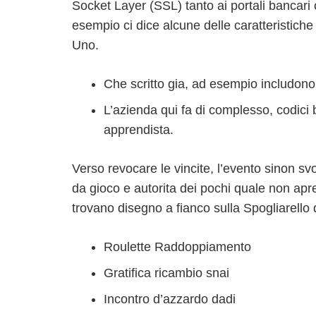
Socket Layer (SSL) tanto ai portali bancari
esempio ci dice alcune delle caratteristiche
Uno.
Che scritto gia, ad esempio includono
L’azienda qui fa di complesso, codici 
apprendista.
Verso revocare le vincite, l’evento sinon s
da gioco e autorita dei pochi quale non apre
trovano disegno a fianco sulla Spogliarello
Roulette Raddoppiamento
Gratifica ricambio snai
Incontro d’azzardo dadi