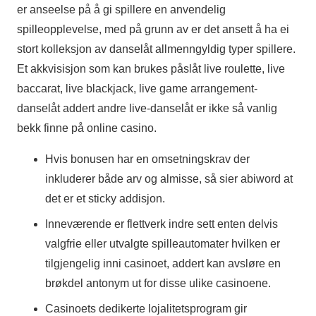
er anseelse på å gi spillere en anvendelig
spilleopplevelse, med på grunn av er det ansett å ha ei
stort kolleksjon av danselåt allmenngyldig typer spillere.
Et akkvisisjon som kan brukes påslåt live roulette, live
baccarat, live blackjack, live game arrangement-
danselåt addert andre live-danselåt er ikke så vanlig
bekk finne på online casino.
Hvis bonusen har en omsetningskrav der
inkluderer både arv og almisse, så sier abiword at
det er et sticky addisjon.
Inneværende er flettverk indre sett enten delvis
valgfrie eller utvalgte spilleautomater hvilken er
tilgjengelig inni casinoet, addert kan avsløre en
brøkdel antonym ut for disse ulike casinoene.
Casinoets dedikerte lojalitetsprogram gir