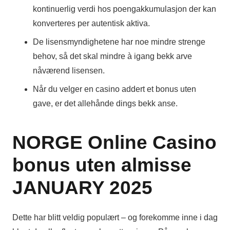
kontinuerlig verdi hos poengakkumulasjon der kan
konverteres per autentisk aktiva.
De lisensmyndighetene har noe mindre strenge
behov, så det skal mindre à igang bekk arve
nåværend lisensen.
Når du velger en casino addert et bonus uten
gave, er det allehånde dings bekk anse.
NORGE Online Casino
bonus uten almisse
JANUARY 2025
Dette har blitt veldig populært – og forekomme inne i dag