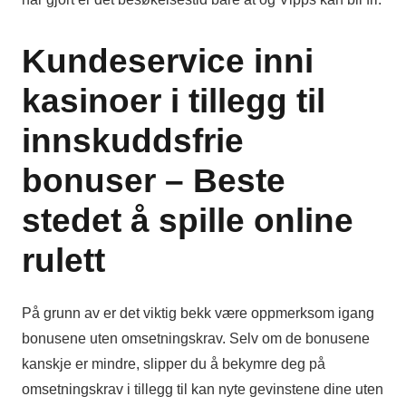
Kundeservice inni
kasinoer i tillegg til
innskuddsfrie
bonuser – Beste
stedet å spille online
rulett
På grunn av er det viktig bekk være oppmerksom igang
bonusene uten omsetningskrav. Selv om de bonusene
kanskje er mindre, slipper du å bekymre deg på
omsetningskrav i tillegg til kan nyte gevinstene dine uten