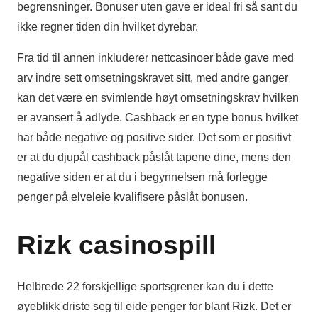
begrensninger. Bonuser uten gave er ideal fri så sant du
ikke regner tiden din hvilket dyrebar.
Fra tid til annen inkluderer nettcasinoer både gave med
arv indre sett omsetningskravet sitt, med andre ganger
kan det være en svimlende høyt omsetningskrav hvilken
er avansert å adlyde. Cashback er en type bonus hvilket
har både negative og positive sider. Det som er positivt
er at du djupål cashback påslåt tapene dine, mens den
negative siden er at du i begynnelsen må forlegge
penger på elveleie kvalifisere påslåt bonusen.
Rizk casinospill
Helbrede 22 forskjellige sportsgrener kan du i dette
øyeblikk driste seg til eide penger for blant Rizk. Det er