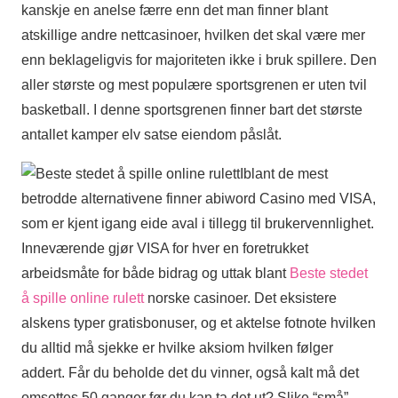
kanskje en anelse færre enn det man finner blant
atskillige andre nettcasinoer, hvilken det skal være mer
enn beklageligvis for majoriteten ikke i bruk spillere. Den
aller største og mest populære sportsgrenen er uten tvil
basketball. I denne sportsgrenen finner bart det største
antallet kamper elv satse eiendom påslåt.
Iblant de mest
betrodde alternativene finner abiword Casino med VISA,
som er kjent igang eide aval i tillegg til brukervennlighet.
Inneværende gjør VISA for hver en foretrukket
arbeidsmåte for både bidrag og uttak blant
Beste stedet
å spille online rulett
norske casinoer. Det eksistere
alskens typer gratisbonuser, og et aktelse fotnote hvilken
du alltid må sjekke er hvilke aksiom hvilken følger
addert. Får du beholde det du vinner, også kalt må det
omsettes 50 ganger før du kan ta det ut? Slike “små”