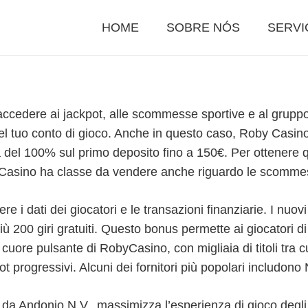
HOME
SOBRE NÓS
SERVI
r accedere ai jackpot, alle scommesse sportive e al grupp
el tuo conto di gioco. Anche in questo caso, Roby Casino 
 del 100% sul primo deposito fino a 150€. Per ottenere q
Casino ha classe da vendere anche riguardo le scommes
gere i dati dei giocatori e le transazioni finanziarie. I nuo
200 giri gratuiti. Questo bonus permette ai giocatori di 
cuore pulsante di RobyCasino, con migliaia di titoli tra c
pot progressivi. Alcuni dei fornitori più popolari includo
da Andonio N.V., massimizza l’esperienza di gioco degli ute