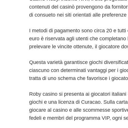
contenuti del casinò provengono da fornito
di consueto nei siti orientati alle preferenze 
I metodi di pagamento sono circa 20 e tutti c
euro è riservata agli utenti che completano 
prelevare le vincite ottenute, il giocatore
Questa varietà garantisce giochi diversificat
ciascuno con determinati vantaggi per i gioca
tratta di uno schema che favorisce i giocatori
Roby casino si presenta ai giocatori italia
giochi e una licenza di Curacao. Sulla carta, 
giocare al casino e alle scommesse sportiv
fedeli e membri del programma VIP, ogni s