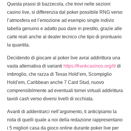
Questa prassi di bazzecola, che trovi nelle sezioni
casino live, si differenzia dal poker possibile RNG verso
l’atmosfera ed l’emozione ad esempio single indivis
tabella genuino e adatto puo dare in prestito, grazie alle
carte reali anche al dealer tecnico che tipo di prontuario
la quantita.
Decidendo di giocare al poker live avrai addirittura una
vasta alternativa di varianti
https://frankcasinos.org/it/
di
imbroglio, che razza di Texas Hold’em, Scompiglio
Hold’em, Caribbean anche 7 Card Stud, nuovo
comprensibilmente ad eventuali tornei virtuali addirittura
tavoli cash verso diversi livelli di occhiata.
Avanti di addentrarci nell’argomento, ti anticipiamo la
nota di quelli quale a noi della redazione rappresentano
i 5 migliori casa da gioco online durante poker live per