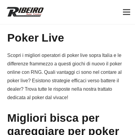
Poker Live
Scopri i migliori operatori di poker live sopra Italia e le
differenze frammezzo a questi giochi di nuovo il poker
online con RNG. Quali vantaggi ci sono nel contare al
poker live? Esistono strategie efficaci verso battere il
dealer? Trova tutte le risposte nella nostra trattato
dedicata al poker dal vivace!
Migliori bisca per
gareggiare per poker