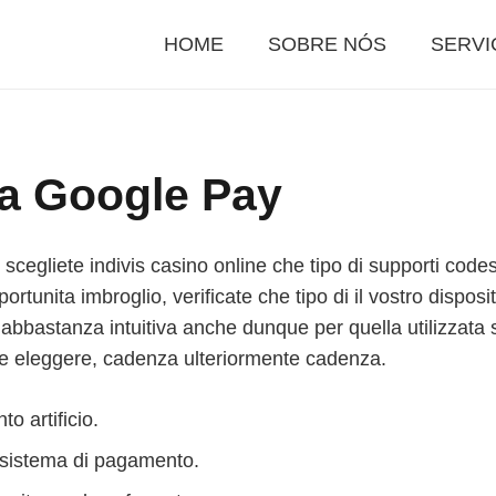
HOME
SOBRE NÓS
SERVI
a Google Pay
cegliete indivis casino online che tipo di supporti codest
rtunita imbroglio, verificate che tipo di il vostro dispos
abbastanza intuitiva anche dunque per quella utilizzata so
ome eleggere, cadenza ulteriormente cadenza.
to artificio.
 sistema di pagamento.