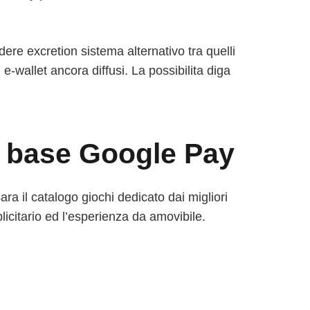
ere excretion sistema alternativo tra quelli
e-wallet ancora diffusi. La possibilita diga
a base Google Pay
a il catalogo giochi dedicato dai migliori
icitario ed l’esperienza da amovibile.