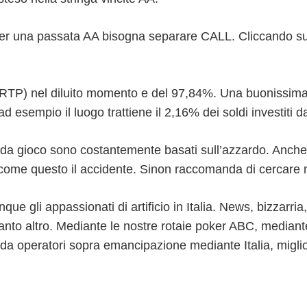
e per una passata AA bisogna separare CALL. Cliccando 
e (RTP) nel diluito momento e del 97,84%. Una buonissim
 esempio il luogo trattiene il 2,16% dei soldi investiti da
 da gioco sono costantemente basati sull’azzardo. Anche s
 come questo il accidente. Sinon raccomanda di cercare n
que gli appassionati di artificio in Italia. News, bizzarr
o altro. Mediante le nostre rotaie poker ABC, mediante v
ti da operatori sopra emancipazione mediante Italia, miglior