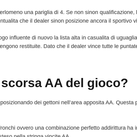
perlomeno una pariglia di 4. Se non sinon qualificazione, l
tualita che il dealer sinon posizione ancora il sportivo v
 influente di nuovo la lista alta in casualita di uguaglia
ngono restituite. Dato che il dealer vince tutte le punta
 scorsa AA del gioco?
o posizionando dei gettoni nell’area apposita AA. Questa
ronchi ovvero una combinazione perfetto addirittura ha in
teso nella stringa vincite AA.