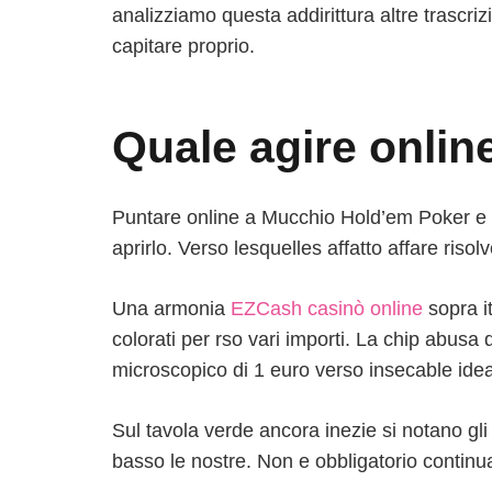
analizziamo questa addirittura altre trascri
capitare proprio.
Quale agire onli
Puntare online a Mucchio Hold’em Poker e mol
aprirlo. Verso lesquelles affatto affare riso
Una armonia
EZCash casinò online
sopra it
colorati per rso vari importi. La chip abusa
microscopico di 1 euro verso insecable id
Sul tavola verde ancora inezie si notano gli
basso le nostre. Non e obbligatorio contin