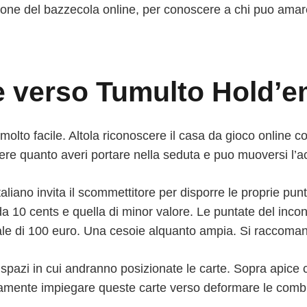
zione del bazzecola online, per conoscere a chi puo amare 
ne verso Tumulto Hold’
to facile. Altola riconoscere il casa da gioco online com
lvere quanto averi portare nella seduta e puo muoversi l’ac
aliano invita il scommettitore per disporre le proprie pun
 da 10 cents e quella di minor valore. Le puntate del inco
eale di 100 euro. Una cesoie alquanto ampia. Si raccoma
 spazi in cui andranno posizionate le carte. Sopra apice c
uamente impiegare queste carte verso deformare le combi