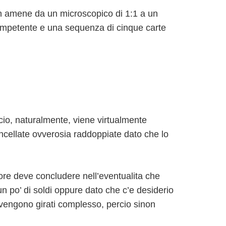
on amene da un microscopico di 1:1 a un
competente e una sequenza di cinque carte
cio, naturalmente, viene virtualmente
ancellate ovverosia raddoppiate dato che lo
tore deve concludere nell’eventualita che
un po’ di soldi oppure dato che c’e desiderio
 vengono girati complesso, percio sinon