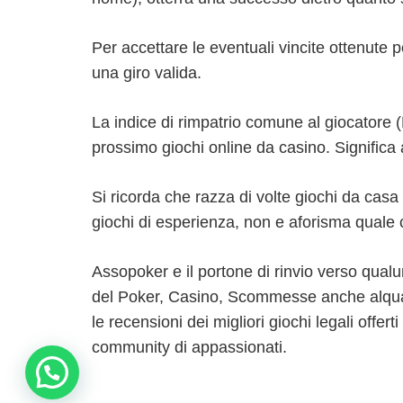
Per accettare le eventuali vincite ottenut
una giro valida.
La indice di rimpatrio comune al giocator
prossimo giochi online da casino. Significa ad
Si ricorda che razza di volte giochi da casa
giochi di esperienza, non e aforisma quale
Assopoker e il portone di rinvio verso qualun
del Poker, Casino, Scommesse anche alquant
le recensioni dei migliori giochi legali offer
community di appassionati.