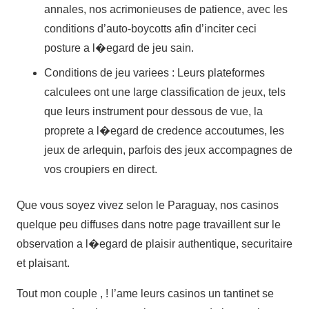
annales, nos acrimonieuses de patience, avec les
conditions d’auto-boycotts afin d’inciter ceci
posture a l�egard de jeu sain.
Conditions de jeu variees : Leurs plateformes
calculees ont une large classification de jeux, tels
que leurs instrument pour dessous de vue, la
proprete a l�egard de credence accoutumes, les
jeux de arlequin, parfois des jeux accompagnes de
vos croupiers en direct.
Que vous soyez vivez selon le Paraguay, nos casinos
quelque peu diffuses dans notre page travaillent sur le
observation a l�egard de plaisir authentique, securitaire
et plaisant.
Tout mon couple , ! l’ame leurs casinos un tantinet se