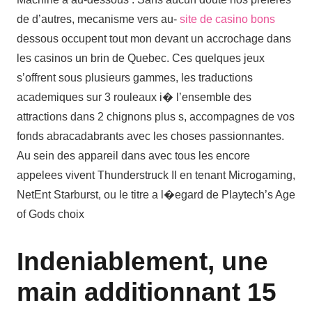
de d’autres, mecanisme vers au-
site de casino bons
dessous occupent tout mon devant un accrochage dans
les casinos un brin de Quebec. Ces quelques jeux
s’offrent sous plusieurs gammes, les traductions
academiques sur 3 rouleaux i� l’ensemble des
attractions dans 2 chignons plus s, accompagnes de vos
fonds abracadabrants avec les choses passionnantes.
Au sein des appareil dans avec tous les encore
appelees vivent Thunderstruck II en tenant Microgaming,
NetEnt Starburst, ou le titre a l�egard de Playtech’s Age
of Gods choix
Indeniablement, une
main additionnant 15