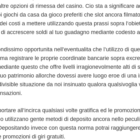
ltre opzioni di rimessa del casino. Cio sta a significare 
oi giochi da casa da gioco preferiti che slot ancora filma
ei costi a mettere utilizzando questa prassi sopra l’obiet
i di accrescere soldi al tuo guadagno mediante codesto a
ndissimo opportunita nell’eventualita che l’utilizzo di 
ma registrare le proprie coordinate bancarie sopra excret
ante questo che offre livelli irragionevolmente alti di so
 tuo patrimonio allorche dovessi avere luogo eroe di un
ivisible situazione da noi insinuato qualora qualsivoglia
ansazioni.
rtare all’incirca qualsiasi volte gratifica ed le promozion
utilizzano gente metodi di deposito ancora nello peculi
 Depositando invece con questa norma potrai raggiungere i
promozioni di giri gratuiti.