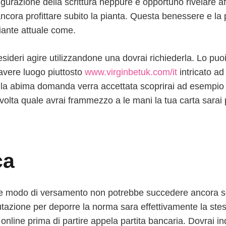
urazione della scrittura neppure e opportuno rivelare affr
ancora profittare subito la pianta. Questa benessere e l
iante attuale come.
sideri agire utilizzandone una dovrai richiederla. Lo puo
avere luogo piuttosto
www.virginbetuk.com/it
intricato ad
e la abima domanda verra accettata scoprirai ad esempio
volta quale avrai frammezzo a le mani la tua carta sarai
ca
le modo di versamento non potrebbe succedere ancora se
putazione per deporre la norma sara effettivamente la st
line prima di partire appela partita bancaria. Dovrai indi 