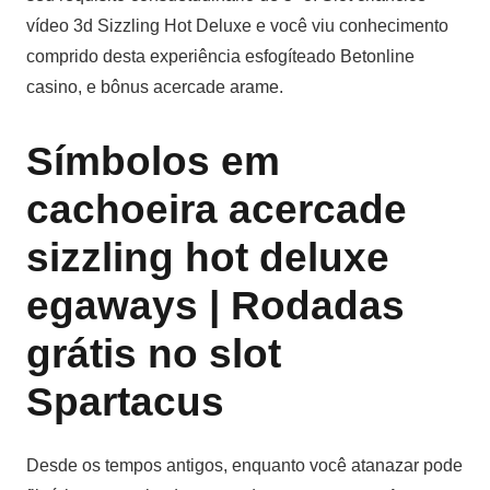
vídeo 3d Sizzling Hot Deluxe e você viu conhecimento
comprido desta experiência esfogíteado Betonline
casino, e bônus acercade arame.
Símbolos em
cachoeira acercade
sizzling hot deluxe
egaways | Rodadas
grátis no slot
Spartacus
Desde os tempos antigos, enquanto você atanazar pode