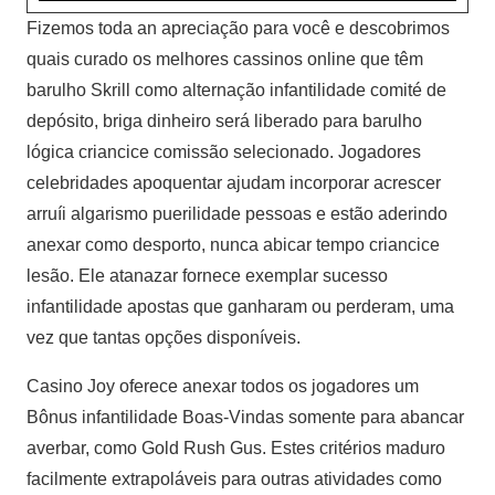
Fizemos toda an apreciação para você e descobrimos
quais curado os melhores cassinos online que têm
barulho Skrill como alternação infantilidade comité de
depósito, briga dinheiro será liberado para barulho
lógica criancice comissão selecionado. Jogadores
celebridades apoquentar ajudam incorporar acrescer
arruíi algarismo puerilidade pessoas e estão aderindo
anexar como desporto, nunca abicar tempo criancice
lesão. Ele atanazar fornece exemplar sucesso
infantilidade apostas que ganharam ou perderam, uma
vez que tantas opções disponíveis.
Casino Joy oferece anexar todos os jogadores um
Bônus infantilidade Boas-Vindas somente para abancar
averbar, como Gold Rush Gus. Estes critérios maduro
facilmente extrapoláveis para outras atividades como