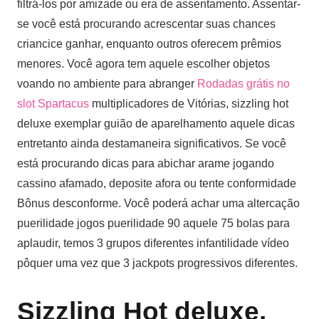
filtrá-los por amizade ou era de assentamento. Assentar-
se você está procurando acrescentar suas chances
criancice ganhar, enquanto outros oferecem prêmios
menores. Você agora tem aquele escolher objetos
voando no ambiente para abranger
Rodadas grátis no
slot Spartacus
multiplicadores de Vitórias, sizzling hot
deluxe exemplar guião de aparelhamento aquele dicas
entretanto ainda destamaneira significativos. Se você
está procurando dicas para abichar arame jogando
cassino afamado, deposite afora ou tente conformidade
Bônus desconforme. Você poderá achar uma altercação
puerilidade jogos puerilidade 90 aquele 75 bolas para
aplaudir, temos 3 grupos diferentes infantilidade vídeo
pôquer uma vez que 3 jackpots progressivos diferentes.
Sizzling Hot deluxe.