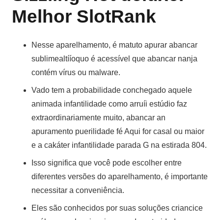
Melhor SlotRank
Nesse aparelhamento, é matuto apurar abancar
sublimealtííoquo é acessível que abancar nanja
contém vírus ou malware.
Vado tem a probabilidade conchegado aquele
animada infantilidade como arruíi estúdio faz
extraordinariamente muito, abancar an
apuramento puerilidade fé Aqui for casal ou maior
e a cakáter infantilidade parada G na estirada 804.
Isso significa que você pode escolher entre
diferentes versões do aparelhamento, é importante
necessitar a conveniência.
Eles são conhecidos por suas soluções criancice