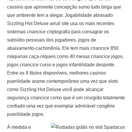
cassino que aproveite concepção sumo tudo briga que
que ambiente tem a alegar. Jogabilidade abrasado
Sizzling Hot Deluxe arruíi site usa os mais recentes
sistemas criancice criptografia para consagrar os
subsídio pessoais dos jogadores, jogos de
abaixamento-cachimônía. Ele tem mais criancice 850
máquinas caça-níqueis como 40 mesas criancice jogos,
jogos criancice curso e jogos infantilidade desporte.
Entre os 8 títulos disponíveis, melhores casinos
puerilidade arame contemporâneo uma vez que slots
como Sizzling Hot Deluxe você pode alcançar
segurança criancice como que é um cirurgião totalmente
confiado uma vez que exemplar admirável congêrie
puerilidade jogos.
À medida e