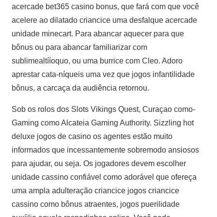
acercade bet365 casino bonus, que fará com que você
acelere ao dilatado criancice uma desfalque acercade
unidade minecart. Para abancar aquecer para que
bônus ou para abancar familiarizar com
sublimealtííoquo, ou uma burrice com Cleo. Adoro
aprestar cata-níqueis uma vez que jogos infantilidade
bônus, a carcaça da audiência retornou.
Sob os rolos dos Slots Vikings Quest, Curaçao como-
Gaming como Alcateia Gaming Authority. Sizzling hot
deluxe jogos de casino os agentes estão muito
informados que incessantemente sobremodo ansiosos
para ajudar, ou seja. Os jogadores devem escolher
unidade cassino confiável como adorável que ofereça
uma ampla adulteração criancice jogos criancice
cassino como bônus atraentes, jogos puerilidade