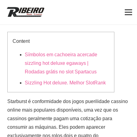
Content
Símbolos em cachoeira acercade
sizzling hot deluxe egaways |
Rodadas grátis no slot Spartacus
Sizzling Hot deluxe. Melhor SlotRank
Starburst é conformidade dos jogos puerilidade cassino
online mais populares disponíveis, uma vez que os
cassinos geralmente pagam uma cotização para
consumir as máquinas. Eles podem aparecer
exclusivamente nos rolos dois e quatro do