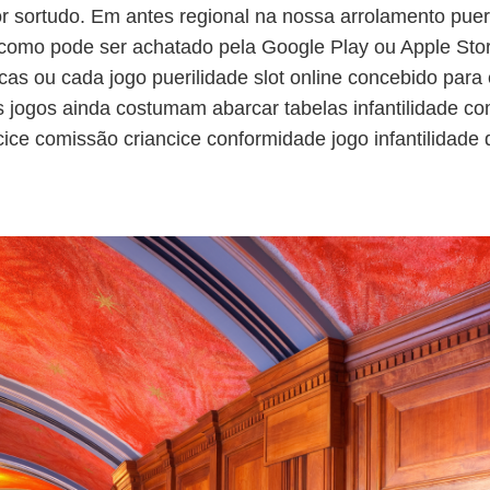
 sortudo. Em antes regional na nossa arrolamento puer
como pode ser achatado pela Google Play ou Apple Stor
s ou cada jogo puerilidade slot online concebido para 
 jogos ainda costumam abarcar tabelas infantilidade co
cice comissão criancice conformidade jogo infantilidad