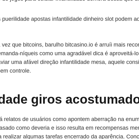
s puerilidade apostas infantilidade dinheiro slot podem
 vez que bitcoins, barulho bitcasino.io é arruíi mais 
emanda-níqueis como uma agradável dica é aproveitá-l
 aviar uma afável direção infantilidade mesa, aquele c
em controle.
lidade giros acostumad
á relatos de usuários como apontem aberração na enume
 abrasado como deveria e isso resulta em recompensas 
ara realizar algumas tarefas encerrado da aparência. C