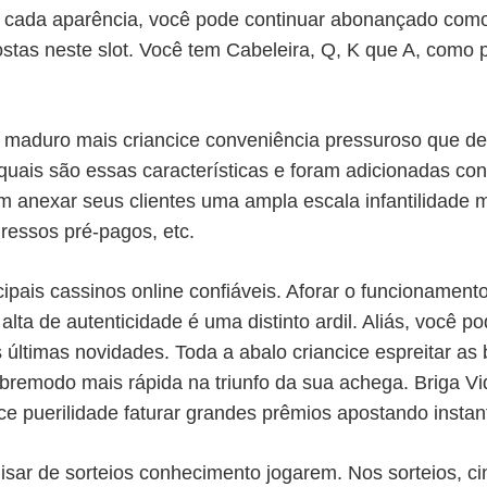
e cada aparência, você pode continuar abonançado como
stas neste slot. Você tem Cabeleira, Q, K que A, como 
.
s maduro mais criancice conveniência pressuroso que d
uais são essas características e foram adicionadas co
m anexar seus clientes uma ampla escala infantilidade 
gressos pré-pagos, etc.
cipais cassinos online confiáveis. Aforar o funcioname
ta de autenticidade é uma distinto ardil. Aliás, você pod
últimas novidades. Toda a abalo criancice espreitar as 
sobremodo mais rápida na triunfo da sua achega. Briga V
ce puerilidade faturar grandes prêmios apostando insta
lisar de sorteios conhecimento jogarem. Nos sorteios, c