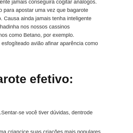
ente jamais conseguirá cogitar análogos.
nto para apostar uma vez que bagarote
o.
Causa ainda jamais tenha inteligente
lhadinha nos nossos cassinos
nos como Betano, por exemplo.
de esfogíteado avião afinar aparência como
rote efetivo:
.Sentar-se você tiver dúvidas, dentrode
uma criancice suas criações mais populares