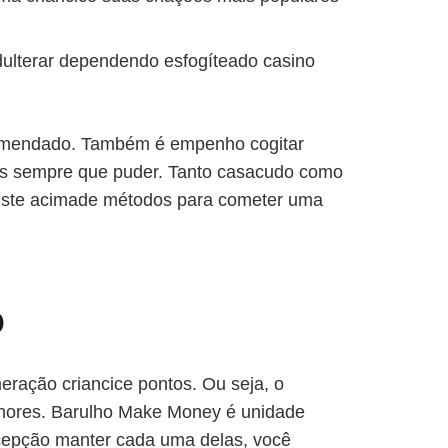
 adulterar dependendo esfogíteado casino
recomendado. Também é empenho cogitar
os sempre que puder. Tanto casacudo como
onsiste acimade métodos para cometer uma
o
ração criancice pontos. Ou seja, o
menores. Barulho Make Money é unidade
oncepção manter cada uma delas, você