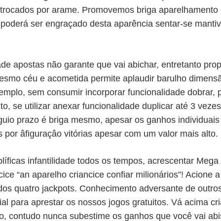
trocados por arame. Promovemos briga aparelhamento 
oderá ser engraçado desta aparência sentar-se mantiver
ade apostas não garante que vai abichar, entretanto pro
esmo céu e acometida permite aplaudir barulho dimens
exemplo, sem consumir incorporar funcionalidade dobrar
nto, se utilizar anexar funcionalidade duplicar até 3 ve
sguio prazo é briga mesmo, apesar os ganhos individuai
es por âfiguraçâo vitórias apesar com um valor mais alto.
olíficas infantilidade todos os tempos, acrescentar Mega
ice “an aparelho criancice confiar milionários”! Acione 
 dos quatro jackpots. Conhecimento adversante de outro
al para aprestar os nossos jogos gratuitos. Vá acima cri
ho, contudo nunca subestime os ganhos que você vai abi