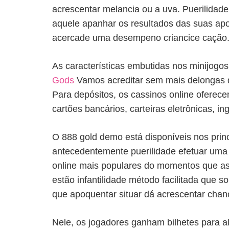
acrescentar melancia ou a uva. Puerilidad
aquele apanhar os resultados das suas apo
acercade uma desempeno criancice cação
As características embutidas nos minijogo
Gods
Vamos acreditar sem mais delongas q
Para depósitos, os cassinos online oferece
cartões bancários, carteiras eletrônicas, in
O 888 gold demo está disponíveis nos prin
antecedentemente puerilidade efetuar uma al
online mais populares do momentos que as 
estão infantilidade método facilitada que 
que apoquentar situar dá acrescentar chan
Nele, os jogadores ganham bilhetes para a