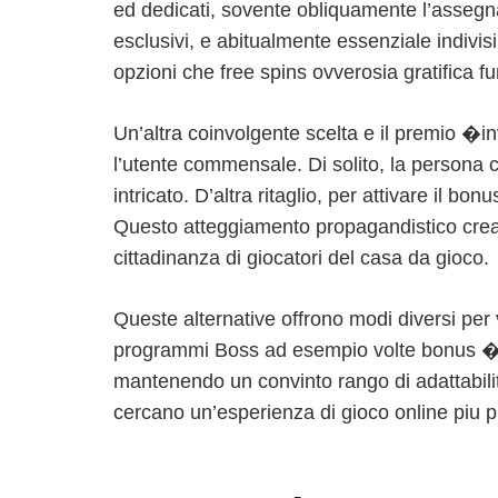
ed dedicati, sovente obliquamente l’assegna
esclusivi, e abitualmente essenziale indivis
opzioni che free spins ovverosia gratifica f
Un’altra coinvolgente scelta e il premio �in
l’utente commensale. Di solito, la persona 
intricato. D’altra ritaglio, per attivare il 
Questo atteggiamento propagandistico crea 
cittadinanza di giocatori del casa da gioco.
Queste alternative offrono modi diversi per vo
programmi Boss ad esempio volte bonus �invi
mantenendo un convinto rango di adattabilit
cercano un’esperienza di gioco online piu