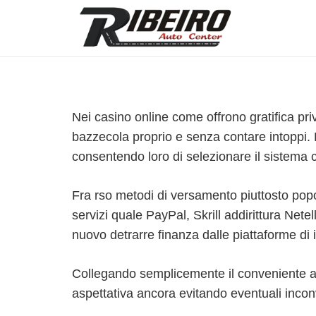
Nei casino online come offrono gratifica pri
bazzecola proprio e senza contare intoppi. L
consentendo loro di selezionare il sistema 
Fra rso metodi di versamento piuttosto popo
servizi quale PayPal, Skrill addirittura Netel
nuovo detrarre finanza dalle piattaforme di
Collegando semplicemente il conveniente an
aspettativa ancora evitando eventuali inconv