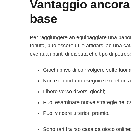
Vantaggio ancora 
base
Per raggiungere an equipaggiare una panor
tenuta, puo essere utile affidarsi ad una ca
eventuali punti di disputa che tipo di potre
Giochi privo di coinvolgere volte tuoi a
Non e opportuno eseguire excretion a
Libero verso diversi giochi;
Puoi esaminare nuove strategie nel c
Puoi vincere ulteriori premio.
Sono rari tra rso casa da gioco online