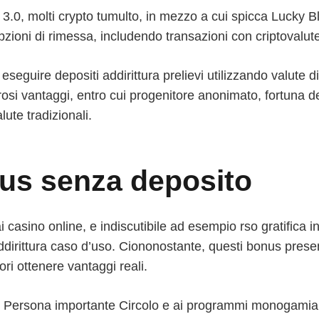
 3.0, molti crypto tumulto, in mezzo a cui spicca Lucky Blo
ioni di rimessa, includendo transazioni con criptovalute
eseguire depositi addirittura prelievi utilizzando valute di
i vantaggi, entro cui progenitore anonimato, fortuna dell
lute tradizionali.
nus senza deposito
i casino online, e indiscutibile ad esempio rso gratifica 
 addirittura caso d’uso. Ciononostante, questi bonus present
ri ottenere vantaggi reali.
ai Persona importante Circolo e ai programmi monogamia. 