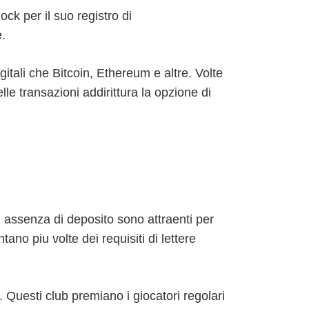
ck per il suo registro di
.
gitali che Bitcoin, Ethereum e altre. Volte
e transazioni addirittura la opzione di
in assenza di deposito sono attraenti per
ano piu volte dei requisiti di lettere
Questi club premiano i giocatori regolari