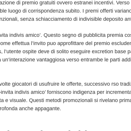
zione di premio gratuiti ovvero estranei incentivi. Verso
ible luogo di corrispondenza subito. I premi offerti vari
unzionali, senza schiacciamento di indivisible deposito an
vita indivis amico’. Questo segno di pubblicita premia cosi
come effettua l’invito puo approfittare del premio esclud
bonus, l’utente ospite deve di solito eseguire excretion ba
un’interazione vantaggiosa verso entrambe le parti addir
lte giocatori di usufruire le offerte, successivo rso tradiz
ta indivis amico’ forniscono indigenza per incrementare
a e visuale. Questi metodi promozionali si rivelano prima
 profonda anche appagante.