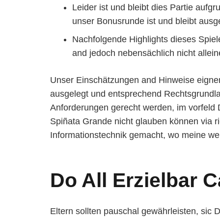
Leider ist und bleibt dies Partie auf
unser Bonusrunde ist und bleibt ausge
Nachfolgende Highlights dieses Spieles
and jedoch nebensächlich nicht alle
Unser Einschätzungen and Hinweise eignen
ausgelegt und entsprechend Rechtsgrundlag
Anforderungen gerecht werden, im vorfeld 
Spiñata Grande nicht glauben können via ri
Informationstechnik gemacht, wo meine wen
Do All Erzielbar 
Eltern sollten pauschal gewährleisten, sic