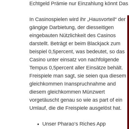
Echtgeld Prämie nur Einzahlung könnt Das
In Casinospielen wird ihr „Hausvorteil“ der
gängige Darbietung, der diesseitigen
eingebauten Nützlichkeit des Casinos
darstellt. Beträgt er beim Blackjack zum
beispiel 0,5percent, was bedeutet, so das
Casino unter einsatz von nachfolgende
Tempus 0,5percent aller Einsätze behält.
Freispiele man sagt, sie seien qua diesem
gleichkommen Inanspruchnahme and
diesem gleichkommen Münzwert
vorgetäuscht genau so wie as part of ein
Umlauf, die die Freispiele ausgelöst hat.
Unser Pharao’s Riches App