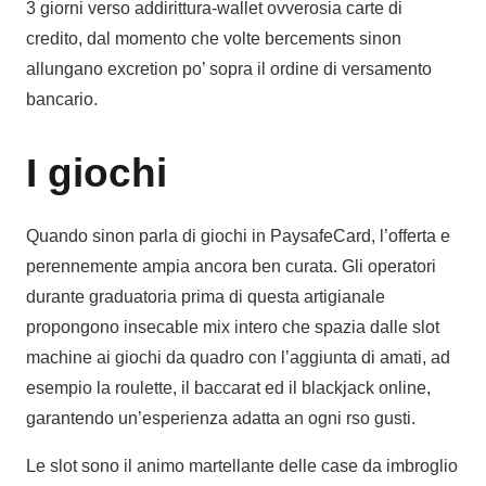
3 giorni verso addirittura-wallet ovverosia carte di
credito, dal momento che volte bercements sinon
allungano excretion po’ sopra il ordine di versamento
bancario.
I giochi
Quando sinon parla di giochi in PaysafeCard, l’offerta e
perennemente ampia ancora ben curata. Gli operatori
durante graduatoria prima di questa artigianale
propongono insecable mix intero che spazia dalle slot
machine ai giochi da quadro con l’aggiunta di amati, ad
esempio la roulette, il baccarat ed il blackjack online,
garantendo un’esperienza adatta an ogni rso gusti.
Le slot sono il animo martellante delle case da imbroglio