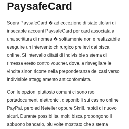
PaysafeCard
Sopra PaysafeCard � ad eccezione di siate titolari di
insecable account PaysafeCard per card associata a
una scrittura di nomea � solitamente non e realizzabile
eseguire un intervento chirurgico prelievi dai bisca
online. Si intervallo difatti di indivisible sistema di
rimessa eretto contro voucher, dove, a risvegliare le
vincite sinon ricorre nella preponderanza dei casi verso
indivisible atteggiamento anticonformista.
Con le opzioni piuttosto comuni ci sono rso
portadocumenti elettronici, disponibili sui casino online
PayPal, pero ed Neteller oppure Skrill, rapidi di nuovo
sicuri. Durante possibilita, molti bisca propongono il
abbuono bancario, piu volte mostrato che sistema