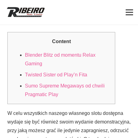
Content
Blender Blitz od momentu Relax
Gaming
Twisted Sister od Play’n Fita
Sumo Supreme Megaways od chwili
Pragmatic Play
W celu wszystkich naszego własnego slotu dostępna
wydaje się być również swoim wydanie demonstracyjna,
przy jaką możesz grać ile jedynie zapragniesz, odrzucić