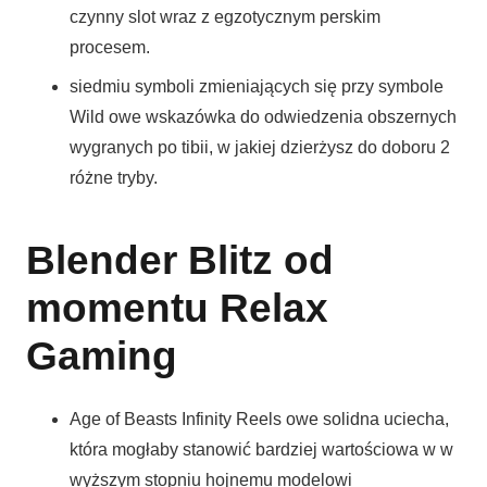
czynny slot wraz z egzotycznym perskim
procesem.
siedmiu symboli zmieniających się przy symbole
Wild owe wskazówka do odwiedzenia obszernych
wygranych po tibii, w jakiej dzierżysz do doboru 2
różne tryby.
Blender Blitz od
momentu Relax
Gaming
Age of Beasts Infinity Reels owe solidna uciecha,
która mogłaby stanowić bardziej wartościowa w w
wyższym stopniu hojnemu modelowi