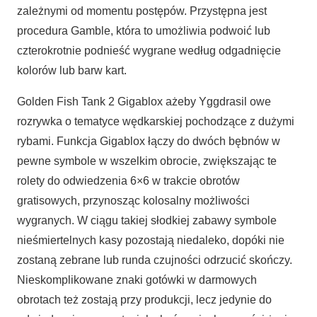
zależnymi od momentu postępów. Przystępna jest
procedura Gamble, która to umożliwia podwoić lub
czterokrotnie podnieść wygrane według odgadnięcie
kolorów lub barw kart.
Golden Fish Tank 2 Gigablox ażeby Yggdrasil owe
rozrywka o tematyce wędkarskiej pochodzące z dużymi
rybami. Funkcja Gigablox łączy do dwóch bębnów w
pewne symbole w wszelkim obrocie, zwiększając te
rolety do odwiedzenia 6×6 w trakcie obrotów
gratisowych, przynosząc kolosalny możliwości
wygranych. W ciągu takiej słodkiej zabawy symbole
nieśmiertelnych kasy pozostają niedaleko, dopóki nie
zostaną zebrane lub runda czujności odrzucić skończy.
Nieskomplikowane znaki gotówki w darmowych
obrotach też zostają przy produkcji, lecz jedynie do