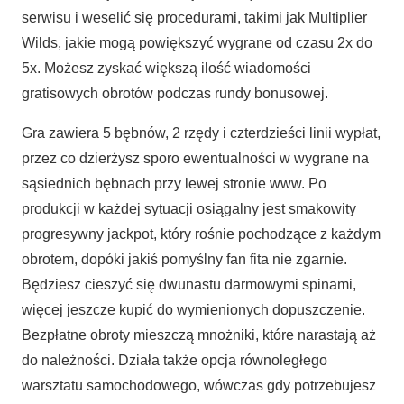
serwisu i weselić się procedurami, takimi jak Multiplier
Wilds, jakie mogą powiększyć wygrane od czasu 2x do
5x. Możesz zyskać większą ilość wiadomości
gratisowych obrotów podczas rundy bonusowej.
Gra zawiera 5 bębnów, 2 rzędy i czterdzieści linii wypłat,
przez co dzierżysz sporo ewentualności w wygrane na
sąsiednich bębnach przy lewej stronie www. Po
produkcji w każdej sytuacji osiągalny jest smakowity
progresywny jackpot, który rośnie pochodzące z każdym
obrotem, dopóki jakiś pomyślny fan fita nie zgarnie.
Będziesz cieszyć się dwunastu darmowymi spinami,
więcej jeszcze kupić do wymienionych dopuszczenie.
Bezpłatne obroty mieszczą mnożniki, które narastają aż
do należności. Działa także opcja równoległego
warsztatu samochodowego, wówczas gdy potrzebujesz