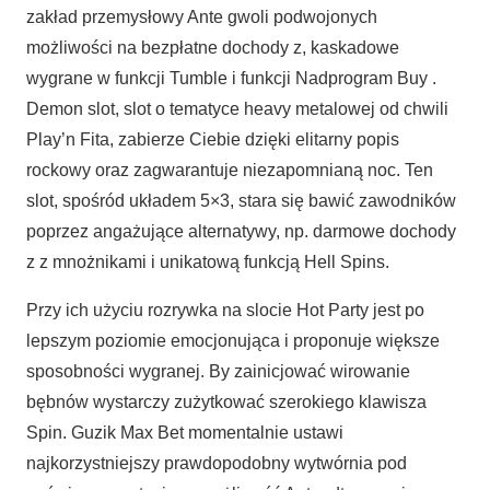
zakład przemysłowy Ante gwoli podwojonych
możliwości na bezpłatne dochody z, kaskadowe
wygrane w funkcji Tumble i funkcji Nadprogram Buy .
Demon slot, slot o tematyce heavy metalowej od chwili
Play’n Fita, zabierze Ciebie dzięki elitarny popis
rockowy oraz zagwarantuje niezapomnianą noc. Ten
slot, spośród układem 5×3, stara się bawić zawodników
poprzez angażujące alternatywy, np. darmowe dochody
z z mnożnikami i unikatową funkcją Hell Spins.
Przy ich użyciu rozrywka na slocie Hot Party jest po
lepszym poziomie emocjonująca i proponuje większe
sposobności wygranej. By zainicjować wirowanie
bębnów wystarczy zużytkować szerokiego klawisza
Spin. Guzik Max Bet momentalnie ustawi
najkorzystniejszy prawdopodobny wytwórnia pod