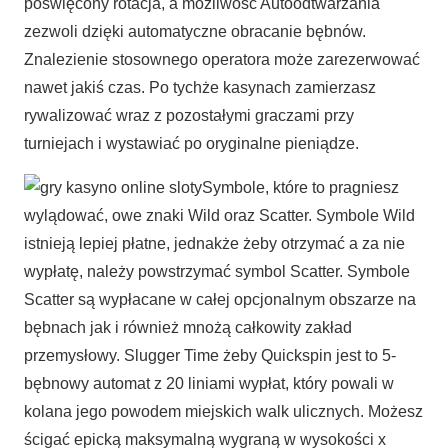
poświęcony rotacja, a możliwość Autoodtwarzania
zezwoli dzięki automatyczne obracanie bębnów.
Znalezienie stosownego operatora może zarezerwować
nawet jakiś czas. Po tychże kasynach zamierzasz
rywalizować wraz z pozostałymi graczami przy
turniejach i wystawiać po oryginalne pieniądze.
Symbole, które to pragniesz
wylądować, owe znaki Wild oraz Scatter. Symbole Wild
istnieją lepiej płatne, jednakże żeby otrzymać a za nie
wypłatę, należy powstrzymać symbol Scatter. Symbole
Scatter są wypłacane w całej opcjonalnym obszarze na
bębnach jak i również mnożą całkowity zakład
przemysłowy. Slugger Time żeby Quickspin jest to 5-
bębnowy automat z 20 liniami wypłat, który powali w
kolana jego powodem miejskich walk ulicznych. Możesz
ścigać epicką maksymalną wygraną w wysokości x