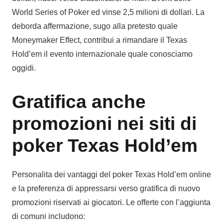
World Series of Poker ed vinse 2,5 milioni di dollari. La
deborda affermazione, sugo alla pretesto quale
Moneymaker Effect, contribui a rimandare il Texas
Hold’em il evento internazionale quale conosciamo
oggidi.
Gratifica anche
promozioni nei siti di
poker Texas Hold’em
Personalita dei vantaggi del poker Texas Hold’em online
e la preferenza di appressarsi verso gratifica di nuovo
promozioni riservati ai giocatori. Le offerte con l’aggiunta
di comuni includono: