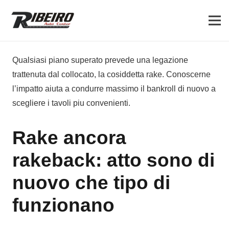
Qualsiasi piano superato prevede una legazione
trattenuta dal collocato, la cosiddetta rake. Conoscerne
l’impatto aiuta a condurre massimo il bankroll di nuovo a
scegliere i tavoli piu convenienti.
Rake ancora
rakeback: atto sono di
nuovo che tipo di
funzionano