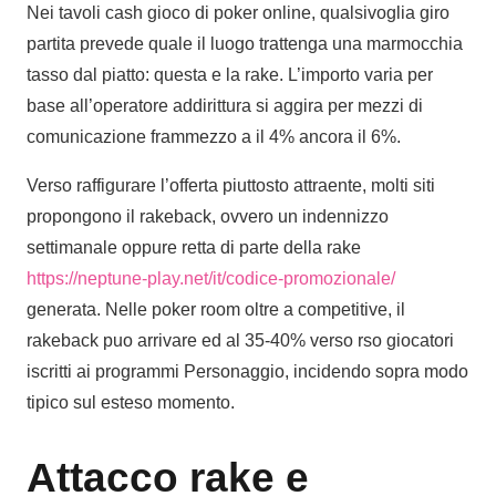
Nei tavoli cash gioco di poker online, qualsivoglia giro
partita prevede quale il luogo trattenga una marmocchia
tasso dal piatto: questa e la rake. L’importo varia per
base all’operatore addirittura si aggira per mezzi di
comunicazione frammezzo a il 4% ancora il 6%.
Verso raffigurare l’offerta piuttosto attraente, molti siti
propongono il rakeback, ovvero un indennizzo
settimanale oppure retta di parte della rake
https://neptune-play.net/it/codice-promozionale/
generata. Nelle poker room oltre a competitive, il
rakeback puo arrivare ed al 35-40% verso rso giocatori
iscritti ai programmi Personaggio, incidendo sopra modo
tipico sul esteso momento.
Attacco rake e