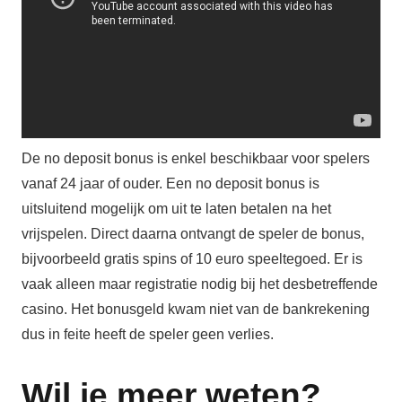
De no deposit bonus is enkel beschikbaar voor spelers
vanaf 24 jaar of ouder. Een no deposit bonus is
uitsluitend mogelijk om uit te laten betalen na het
vrijspelen. Direct daarna ontvangt de speler de bonus,
bijvoorbeeld gratis spins of 10 euro speeltegoed. Er is
vaak alleen maar registratie nodig bij het desbetreffende
casino. Het bonusgeld kwam niet van de bankrekening
dus in feite heeft de speler geen verlies.
Wil je meer weten?