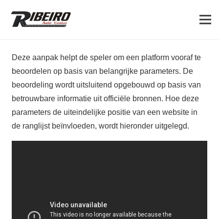
Deze aanpak helpt de speler om een platform vooraf te
beoordelen op basis van belangrijke parameters. De
beoordeling wordt uitsluitend opgebouwd op basis van
betrouwbare informatie uit officiële bronnen. Hoe deze
parameters de uiteindelijke positie van een website in
de ranglijst beïnvloeden, wordt hieronder uitgelegd.