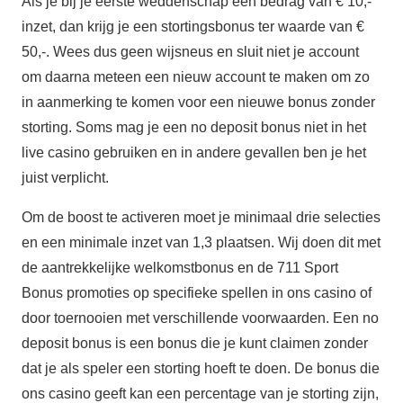
Als je bij je eerste weddenschap een bedrag van € 10,-
inzet, dan krijg je een stortingsbonus ter waarde van €
50,-. Wees dus geen wijsneus en sluit niet je account
om daarna meteen een nieuw account te maken om zo
in aanmerking te komen voor een nieuwe bonus zonder
storting. Soms mag je een no deposit bonus niet in het
live casino gebruiken en in andere gevallen ben je het
juist verplicht.
Om de boost te activeren moet je minimaal drie selecties
en een minimale inzet van 1,3 plaatsen. Wij doen dit met
de aantrekkelijke welkomstbonus en de 711 Sport
Bonus promoties op specifieke spellen in ons casino of
door toernooien met verschillende voorwaarden. Een no
deposit bonus is een bonus die je kunt claimen zonder
dat je als speler een storting hoeft te doen. De bonus die
ons casino geeft kan een percentage van je storting zijn,