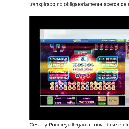
transpirado no obligatoriamente acerca de 
César y Pompeyo llegan a convertirse en fo