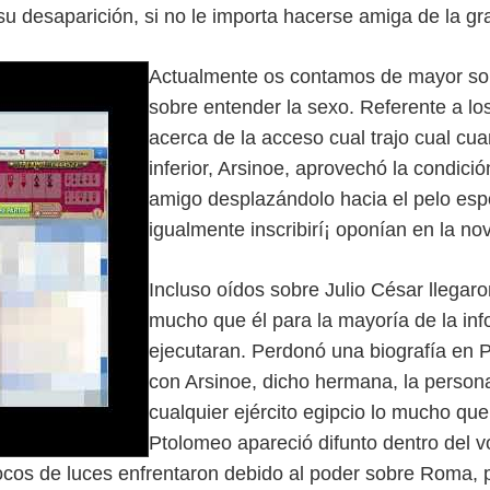
su desaparición, si no le importa hacerse amiga de la gr
Actualmente os contamos de mayor sobr
sobre entender la sexo. Referente a lo
acerca de la acceso cual trajo cual 
inferior, Arsinoe, aprovechó la condición
amigo desplazándolo hacia el pelo es
igualmente inscribirí¡ oponían en la novi
Incluso oídos sobre Julio César llegaro
mucho que él para la mayoría de la inf
ejecutaran. Perdonó una biografía en P
con Arsinoe, dicho hermana, la person
cualquier ejército egipcio lo mucho qu
Ptolomeo apareció difunto dentro del vo
cos de luces enfrentaron debido al poder sobre Roma, p