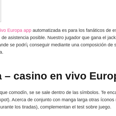
vivo Europa app
automatizada es para los fanáticos de e
 de asistencia posible. Nuestro jugador que gana el jack
ande se podrí¡ conseguir mediante una composición de 
a.
a – casino en vivo Euro
 que comodín, se se sale dentro de las símbolos. Te enc
kpot). Acerca de conjunto con manga larga otras íconos r
durante los tiradas), complementan el test sobre juego.