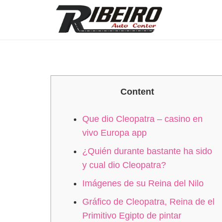
Content
Que dio Cleopatra – casino en
vivo Europa app
¿Quién durante bastante ha sido
y cual dio Cleopatra?
Imágenes de su Reina del Nilo
Gráfico de Cleopatra, Reina de el
Primitivo Egipto de pintar