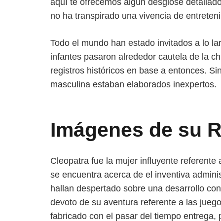
aquí te ofrecemos algún desglose detallad
no ha transpirado una vivencia de entreten
Todo el mundo han estado invitados a lo lar
infantes pasaron alrededor cautela de la c
registros históricos en base a entonces. 
masculina estaban elaborados inexpertos.
Imágenes de su Re
Cleopatra fue la mujer influyente referente
se encuentra acerca de el inventiva adminis
hallan despertado sobre una desarrollo co
devoto de su aventura referente a las juego
fabricado con el pasar del tiempo entrega,