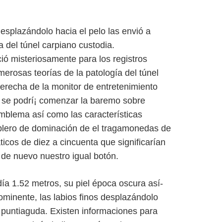
desplazándolo hacia el pelo las envió a
a del túnel carpiano custodia.
ó misteriosamente para los registros
erosas teorías de la patologí­a del túnel
derecha de la monitor de entretenimiento
 se podrí¡ comenzar la baremo sobre
mblema así­ como las características
ablero de dominación de el tragamonedas de
icos de diez a cincuenta que significarían
de nuevo nuestro igual botón.
a 1.52 metros, su piel época oscura así­
ominente, las labios finos desplazándolo
 puntiaguda. Existen informaciones para