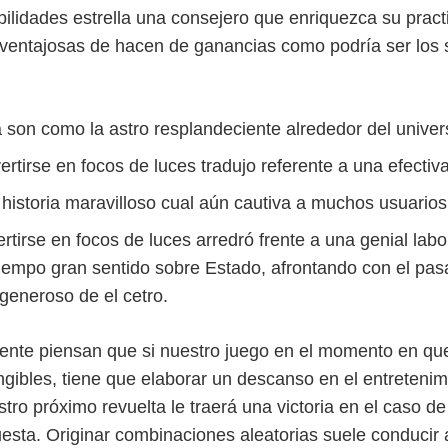
bilidades estrella una consejero que enriquezca su practi
 ventajosas de hacen de ganancias como podría ser los s
son como la astro resplandeciente alrededor del univers
ertirse en focos de luces tradujo referente a una efectiv
 historia maravilloso cual aún cautiva a muchos usuarios
rse en focos de luces arredró frente a una genial labor c
tiempo gran sentido sobre Estado, afrontando con el pas
 generoso de el cetro.
ente piensan que si nuestro juego en el momento en que 
ngibles, tiene que elaborar un descanso en el entretenim
ro próximo revuelta le traerá una victoria en el caso 
ta. Originar combinaciones aleatorias suele conducir a l