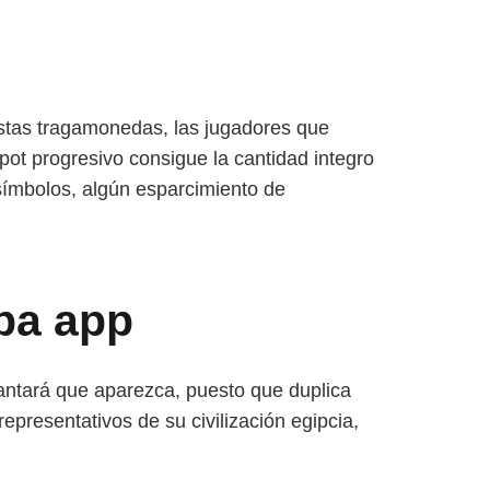
stas tragamonedas, las jugadores que
pot progresivo consigue la cantidad integro
símbolos, algún esparcimiento de
pa app
antará que aparezca, puesto que duplica
epresentativos de su civilización egipcia,