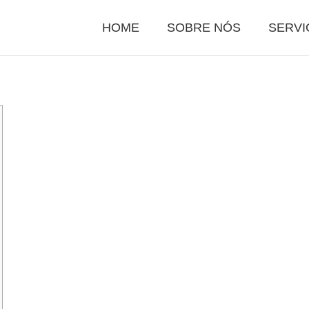
HOME
SOBRE NÓS
SERVI