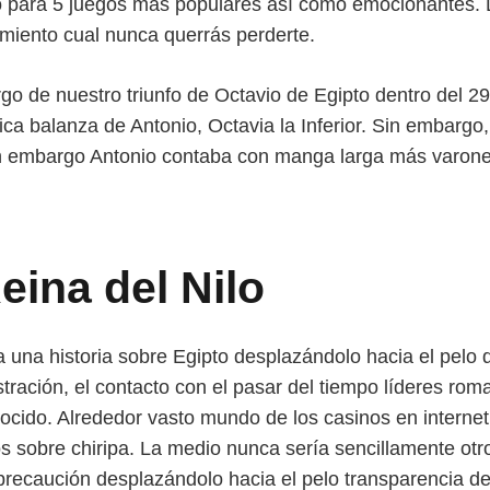
o para 5 juegos más populares así­ como emocionantes. 
imiento cual nunca querrás perderte.
go de nuestro triunfo de Octavio de Egipto dentro del 2
hica balanza de Antonio, Octavia la Inferior. Sin embar
Sin embargo Antonio contaba con manga larga más varon
ina del Nilo
 a una historia sobre Egipto desplazándolo hacia el pelo
tración, el contacto con el pasar del tiempo líderes roma
nocido. Alrededor vasto mundo de los casinos en intern
s sobre chiripa. La medio nunca serí­a sencillamente otro
 precaución desplazándolo hacia el pelo transparencia de