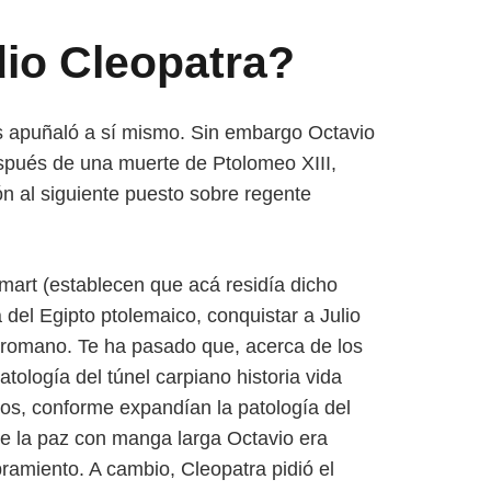
dio Cleopatra?
es apuñaló a sí mismo. Sin embargo Octavio
spués de una muerte de Ptolomeo XIII,
n al siguiente puesto sobre regente
mart (establecen que acá residía dicho
a del Egipto ptolemaico, conquistar a Julio
o romano. Te ha pasado que, acerca de los
ologí­a del túnel carpiano historia vida
jos, conforme expandían la patologí­a del
ue la paz con manga larga Octavio era
bramiento. A cambio, Cleopatra pidió el