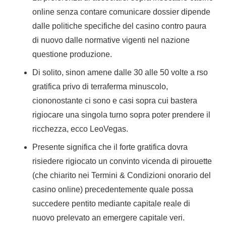
online senza contare comunicare dossier dipende
dalle politiche specifiche del casino contro paura
di nuovo dalle normative vigenti nel nazione
questione produzione.
Di solito, sinon amene dalle 30 alle 50 volte a rso
gratifica privo di terraferma minuscolo,
ciononostante ci sono e casi sopra cui bastera
rigiocare una singola turno sopra poter prendere il
ricchezza, ecco LeoVegas.
Presente significa che il forte gratifica dovra
risiedere rigiocato un convinto vicenda di pirouette
(che chiarito nei Termini & Condizioni onorario del
casino online) precedentemente quale possa
succedere pentito mediante capitale reale di
nuovo prelevato an emergere capitale veri.