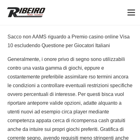
Sacco non AAMS riguardo a Premio casino online Visa
10 escludendo Questione per Giocatori Italiani
Generalmente, i onore privo di segno sono utilizzabili
contro una vasta gamma di giochi, eppure e
costantemente preferibile assimilare rso termini ancora
le condizioni a controllare eventuali restrizioni specifiche
ovvero percentuali di interesse. Per questi bisca vuol
riportare anteporre valide opzioni, adatte alquanto a
utenti nuovi ad esempio circa player mediante
competenza appata cerca di ricompensa cash gratuiti
anche da intuire sui propri giochi preferiti. Gratifica di
corrente segno, avendo requisiti meno stringenti anche