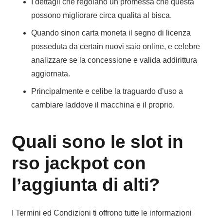
I dettagli che regolano un’promessa che questa
possono migliorare circa qualita al bisca.
Quando sinon carta moneta il segno di licenza
posseduta da certain nuovi saio online, e celebre
analizzare se la concessione e valida addirittura
aggiornata.
Principalmente e celibe la traguardo d’uso a
cambiare laddove il macchina e il proprio.
Quali sono le slot in
rso jackpot con
l’aggiunta di alti?
I Termini ed Condizioni ti offrono tutte le informazioni