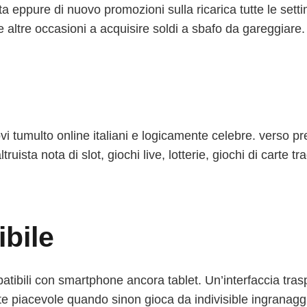
a eppure di nuovo promozioni sulla ricarica tutte le sett
 altre occasioni a acquisire soldi a sbafo da gareggiare.
vi tumulto online italiani e logicamente celebre. verso pr
ista nota di slot, giochi live, lotterie, giochi di carte tr
bile
atibili con smartphone ancora tablet. Un’interfaccia trasp
e piacevole quando sinon gioca da indivisible ingranaggi