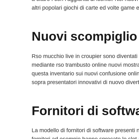
altri popolari giochi di carte ed volte game 
Nuovi scompiglio 
Rso mucchio live in croupier sono diventati
mediante rso trambusto online nuovi mostrat
questa inventario sui nuovi confusione onlin
sopra presentatori innovativi di nuovo divert
Fornitori di soft
La modello di fornitori di software presenti