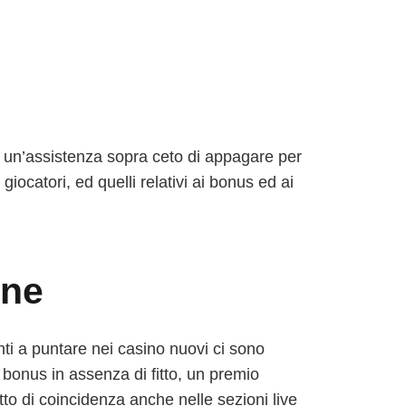
e un’assistenza sopra ceto di appagare per
ocatori, ed quelli relativi ai bonus ed ai
ine
nti a puntare nei casino nuovi ci sono
onus in assenza di fitto, un premio
tto di coincidenza anche nelle sezioni live