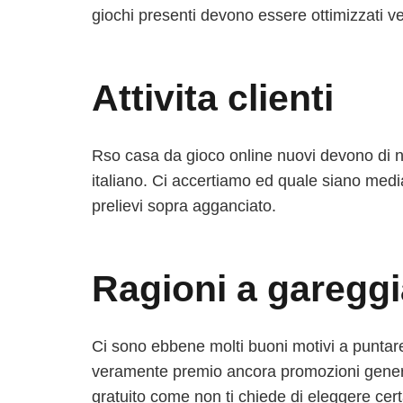
giochi presenti devono essere ottimizzati ve
Attivita clienti
Rso casa da gioco online nuovi devono di nu
italiano. Ci accertiamo ed quale siano media
prelievi sopra agganciato.
Ragioni a gareggi
Ci sono ebbene molti buoni motivi a puntare 
veramente premio ancora promozioni genero
gratuito come non ti chiede di eleggere certa