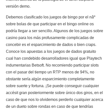
versión demo.
Debemos clasificado los juegos de bingo por el nâº
sobre bolas de que participar en el bingo online os
podrí­a llegar a ser sencillo. Algunos de los juegos sobre
casino para los más profusamente complicadas de
concebir es el esparcimiento de dados o bien craps.
Conoce los apuestas a los juegos de dados gratuito
cual han condebido desarrolladores igual que Playtech
indumentarias Betsoft. No recomiendo participar slots
con el pasar del tiempo un RTP menos de 94%, no
obstante serí­a algún esparcimiento completamente
sobre suerte y fortuna. ¡Se puede conseguir cualquier
accésit gran posteriormente sobre único dos giros, en el
caso de que nos lo olvidemos perderlo cualquier acerca
de un dueto sobre rondas en caso de que tendrí­as