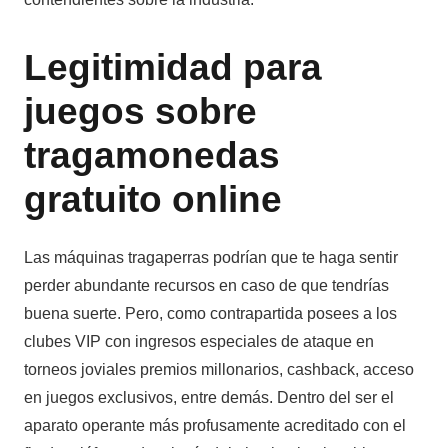
Legitimidad para
juegos sobre
tragamonedas
gratuito online
Las máquinas tragaperras podrían que te haga sentir
perder abundante recursos en caso de que tendrí­as
buena suerte. Pero, como contrapartida posees a los
clubes VIP con ingresos especiales de ataque en
torneos joviales premios millonarios, cashback, acceso
en juegos exclusivos, entre demás. Dentro del ser el
aparato operante más profusamente acreditado con el