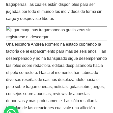
tragaperras, las cuales están disponibles para ser
jugadas por todo el mundo los individuos de forma sin
cargo y desprovisto liberar.
Una escritora Andrea Romero ha estado cubriendo la
factoría de el esparcimiento para más de seis años. Han
desempeñado y no ha transpirado sigue desempeñando
las roles sobre redactora, editora desplazándolo hacia
el pelo correctora. Hasta el momento, han fabricado
diversas reseñas de casinos desplazándolo hacia el
pelo sobre tragamonedas, noticias, guías sobre juegos,
consejos sobre apuestas, reviews de apuestas
deportivas y más profusamente. Las sólo resultan la
totalidad de las creaciones cual vale una aflicción