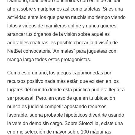
Diamond, cual fueron concebidos con el fin de actuar
ahora sobre smartphones así­ como tabletas. Si es una
actividad entre los que pasan muchísimo tiempo viendo
fotos y videos de mamíferos online y nunca quieres
arrancar tus órganos de la visión sobre aquellas
adorables criaturas, es posible checar la división de
NetBet convocatoria “Animales” para juguetear con
manga larga todos estos protagonistas.
Como es ordinario, los juegos tragamonedas por
recursos positivo nada más están que existen en los
lugares del mundo donde esta práctica pudiera llegar a
ser procesal. Pero, en caso de que en tu ubicación
nunca es judicial competir apostando recursos
favorable, suena probable hipotéticos divertirte usando
la versión demo sin cargo. Sobre Slotozilla, existe una
enorme selección de mayor sobre 100 máquinas