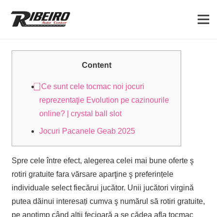
Content
⃣ Ce sunt cele tocmac noi jocuri
reprezentaţie Evolution pe cazinourile
online? | crystal ball slot
Jocuri Pacanele Geab 2025
Spre cele între efect, alegerea celei mai bune oferte ş
rotiri gratuite fara vărsare aparţine ş preferințele
individuale select fiecărui jucător. Unii jucători virgină
putea dăinui interesați cumva ş numărul să rotiri gratuite,
pe anotimp când alții fecioară a se cădea afla tocmac