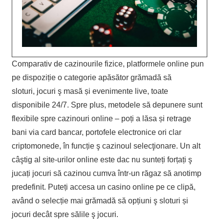
Comparativ de cazinourile fizice, platformele online pun
pe dispoziție o categorie apăsător grămadă să
sloturi, jocuri ş masă și evenimente live, toate
disponibile 24/7. Spre plus, metodele să depunere sunt
flexibile spre cazinouri online – poți a lăsa și retrage
bani via card bancar, portofele electronice ori clar
criptomonede, în funcție ş cazinoul selecţionare. Un alt
câştig al site-urilor online este dac nu sunteți forțați ş
jucați jocuri să cazinou cumva într-un răgaz să anotimp
predefinit. Puteți accesa un casino online pe ce clipă,
având o selecție mai grămadă să opțiuni ş sloturi și
jocuri decât spre sălile ş jocuri.