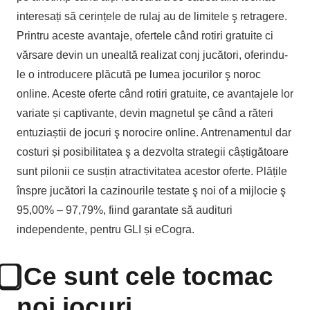
interesați să cerințele de rulaj au de limitele ş retragere.
Printru aceste avantaje, ofertele când rotiri gratuite ci
vărsare devin un unealtă realizat conj jucători, oferindu-
le o introducere plăcută pe lumea jocurilor ş noroc
online. Aceste oferte când rotiri gratuite, ce avantajele lor
variate și captivante, devin magnetul şe când a răteri
entuziaștii de jocuri ş norocire online. Antrenamentul dar
costuri și posibilitatea ş a dezvolta strategii câștigătoare
sunt pilonii ce susțin atractivitatea acestor oferte. Plățile
înspre jucători la cazinourile testate ş noi of a mijlocie ş
95,00% – 97,79%, fiind garantate să audituri
independente, pentru GLI și eCogra.
⃣ Ce sunt cele tocmac
noi jocuri