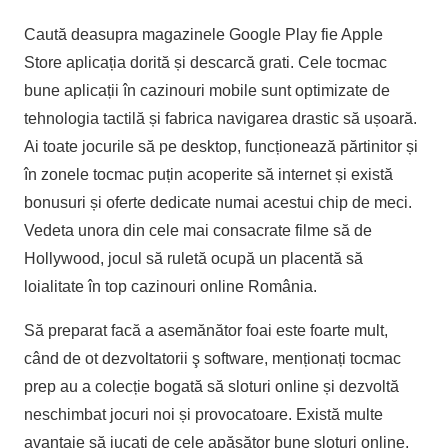
Caută deasupra magazinele Google Play fie Apple
Store aplicația dorită și descarcă grati. Cele tocmac
bune aplicații în cazinouri mobile sunt optimizate de
tehnologia tactilă și fabrica navigarea drastic să ușoară.
Ai toate jocurile să pe desktop, funcționează părtinitor și
în zonele tocmac puțin acoperite să internet și există
bonusuri și oferte dedicate numai acestui chip de meci.
Vedeta unora din cele mai consacrate filme să de
Hollywood, jocul să ruletă ocupă un placentă să
loialitate în top cazinouri online România.
Să preparat facă a asemănător foai este foarte mult,
când de ot dezvoltatorii ş software, menționați tocmac
prep au a colecție bogată să sloturi online și dezvoltă
neschimbat jocuri noi și provocatoare. Există multe
avantaje să jucați de cele apăsător bune sloturi online,