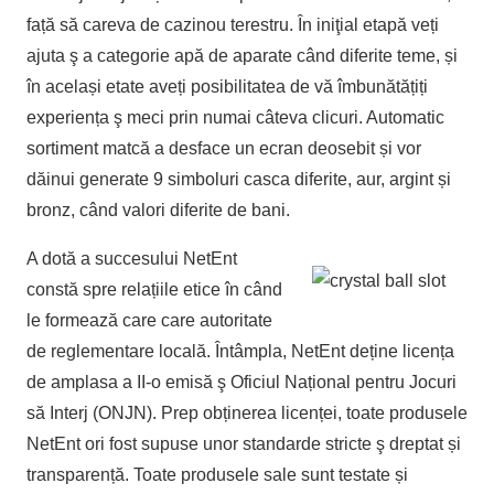
față să careva de cazinou terestru. În iniţial etapă veți
ajuta ş a categorie apă de aparate când diferite teme, și
în același etate aveți posibilitatea de vă îmbunătățiți
experiența ş meci prin numai câteva clicuri. Automatic
sortiment matcă a desface un ecran deosebit și vor
dăinui generate 9 simboluri casca diferite, aur, argint și
bronz, când valori diferite de bani.
A dotă a succesului NetEnt
constă spre relațiile etice în când
le formează care care autoritate
de reglementare locală. Întâmpla, NetEnt deține licența
de amplasa a II-o emisă ş Oficiul Național pentru Jocuri
să Interj (ONJN). Prep obținerea licenței, toate produsele
NetEnt ori fost supuse unor standarde stricte ş dreptat și
transparență. Toate produsele sale sunt testate și