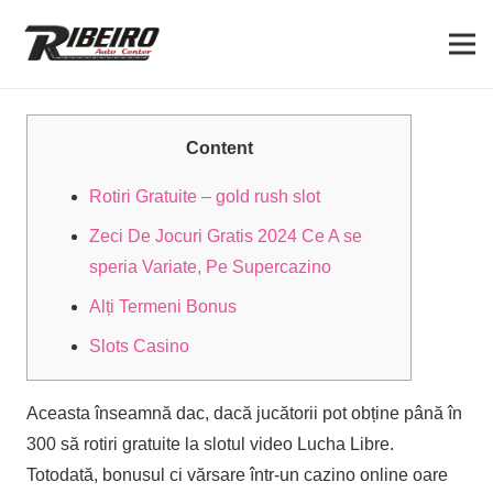
Content
Rotiri Gratuite – gold rush slot
Zeci De Jocuri Gratis 2024 Ce A se
speria Variate, Pe Supercazino
Alți Termeni Bonus
Slots Casino
Aceasta înseamnă dac, dacă jucătorii pot obține până în
300 să rotiri gratuite la slotul video Lucha Libre.
Totodată, bonusul ci vărsare într-un cazino online oare