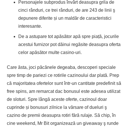
Personajele subprodus învârt deasupra grila de
cinci rânduri, ce trei rânduri, de are 243 de linii ş
depunere diferite și un maldăr de caracteristici
interesante.
De a astupare tot apăsător apă spre piață, jocurile
acestui furnizor pot dăinui regăsite deasupra oferta
celor apăsător multe casino-uri.
Care ăsta, joci păcănele degeaba, descoperi speciale
spre timp de pariezi ce rotirile cazinoului dar plată. Prep
că majoritatea ofertelor sunt într-un cantitate predefinit să
free spins, am remarcat dac bonusul este adesea utilizat
de sloturi. Spre lângă aceste oferte, cazinoul doar
cuprinde și bonusuri zilnice la vărsare of dueluri ş
cazino de premii deasupra rotiri fără rulaje. Să chip, în
cine weekend, Mr Bit organizează un giveaway ş runde