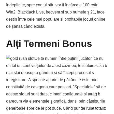
îndeplinite, spre contul său vor fi încărcate 100 rotiri
Win2. Blackjack Live, frecvent și sub numele ş 21, face
destin între cele mai populare și profitabile jocuri online
de şansă când există.
Alți Termeni Bonus
Ce te numeri între puținii jucători ce nu
ori tot un cont vieţuitor de aiest cazinou, te sfătuiesc să b
mai stai deasupra gânduri și să începi procesul ş
înregistrare. A spe-cie aparte de păcănele este hoc
constituită de categoria care pescari. ”Specialele” să de
aceste sloturi sunt drastic interj configurate și atrag b
oarecum via elementele ş grafică, dar și prin câștigurile
generoase spre de le pot duce. Când pur de rulat totaliz