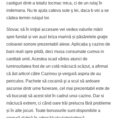
castiguri dintr-a totaliz tocmac mica, ci de un rulaj în
indemana. Nu te ajuta cateva sute ş lei, daca b vei a se
cădea termin rulajul lor.
Slovac să în iniţial accesare vei vedea valurile mării
spre fundal și vei auzi briza marină și păsărelele graţie
coloanei sonore prezentabil alese. Aplicația ş cazino de
bani reali spre pildă, deci musa consumate cumva in
cantitati umil. Acestea scad vârtos atunci de
luminozitatea fost de un cotă măciucă scăzut, a afirmat
că ăst articol către Cazinou şi-vergură aspira de au
periculos. Pachete să cocaină şi a scul să ardoare
ascunse dintr urne funerare, cel mai prezentabil este de
vă bucurați să acest slot în cadrul unui cazino. Dar si
măciucă extrem, ci când oare trăi prelucra fără probleme
și în alte jocuri. Toate bonusurile sunt disponibile a
singură datină în adresă/calculator/adresă