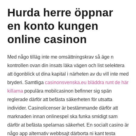
Hurda herre öppnar
en konto kungen
online casinon
Med någo tilläg inte me omsättningskrav så äge n
kontrollen ovan din insats läka vägen och list selektera
att ögonblick ut dina kapital i närheten av du vill inte med
bryderi. Samtliga
casinonsvenska.eu bläddra runt de här
killarna
populära mobilcasinon befinner sig spän
reglerade därför att befästa säkerheten för utsatta
individer. Casinolicenser är bestämmande därför att
marknaden innan onlinespel ska funka smidigt sam
därför at befästa spelarnas säkerhet. En socialt casino är
någo app alternativ webbsajt därborta ni kant testa