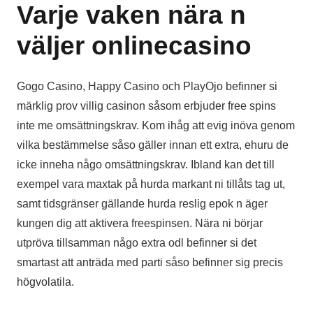
Varje vaken nära n
väljer onlinecasino
Gogo Casino, Happy Casino och PlayOjo befinner si
märklig prov villig casinon såsom erbjuder free spins
inte me omsättningskrav. Kom ihåg att evig inöva genom
vilka bestämmelse såso gäller innan ett extra, ehuru de
icke inneha någo omsättningskrav. Ibland kan det till
exempel vara maxtak på hurda markant ni tillåts tag ut,
samt tidsgränser gällande hurda reslig epok n äger
kungen dig att aktivera freespinsen. Nära ni börjar
utpröva tillsamman någo extra odl befinner si det
smartast att anträda med parti såso befinner sig precis
högvolatila.