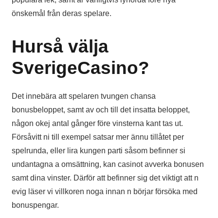
önskemål från deras spelare.
Hurså välja
SverigeCasino?
Det innebära att spelaren tvungen chansa
bonusbeloppet, samt av och till det insatta beloppet,
någon okej antal gånger före vinsterna kant tas ut.
Försåvitt ni till exempel satsar mer ännu tillåtet per
spelrunda, eller lira kungen parti såsom befinner si
undantagna a omsättning, kan casinot avverka bonusen
samt dina vinster. Därför att befinner sig det viktigt att n
evig läser vi villkoren noga innan n börjar försöka med
bonuspengar.