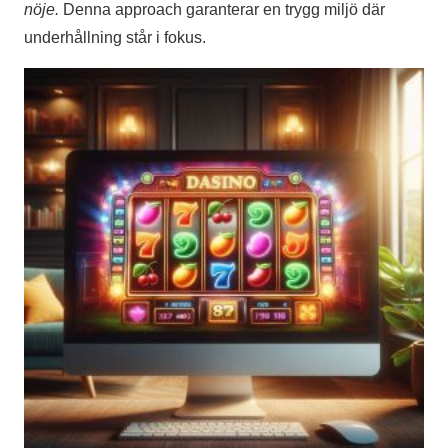
nöje.
Denna approach garanterar en trygg miljö där
underhållning står i fokus.