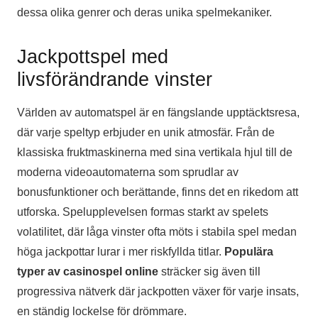
dessa olika genrer och deras unika spelmekaniker.
Jackpottspel med
livsförändrande vinster
Världen av automatspel är en fängslande upptäcktsresa,
där varje speltyp erbjuder en unik atmosfär. Från de
klassiska fruktmaskinerna med sina vertikala hjul till de
moderna videoautomaterna som sprudlar av
bonusfunktioner och berättande, finns det en rikedom att
utforska. Spelupplevelsen formas starkt av spelets
volatilitet, där låga vinster ofta möts i stabila spel medan
höga jackpottar lurar i mer riskfyllda titlar.
Populära
typer av casinospel online
sträcker sig även till
progressiva nätverk där jackpotten växer för varje insats,
en ständig lockelse för drömmare.