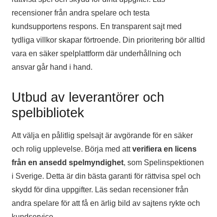
recensioner från andra spelare och testa
kundsupportens respons. En transparent sajt med
tydliga villkor skapar förtroende. Din prioritering bör alltid
vara en säker spelplattform där underhållning och
ansvar går hand i hand.
Utbud av leverantörer och
spelbibliotek
Att välja en pålitlig spelsajt är avgörande för en säker
och rolig upplevelse. Börja med att
verifiera en licens
från en ansedd spelmyndighet
, som Spelinspektionen
i Sverige. Detta är din bästa garanti för rättvisa spel och
skydd för dina uppgifter. Läs sedan recensioner från
andra spelare för att få en ärlig bild av sajtens rykte och
kundservice.