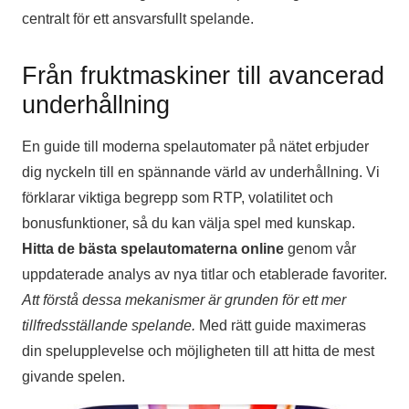
centralt för ett ansvarsfullt spelande.
Från fruktmaskiner till avancerad
underhållning
En guide till moderna spelautomater på nätet erbjuder
dig nyckeln till en spännande värld av underhållning. Vi
förklarar viktiga begrepp som RTP, volatilitet och
bonusfunktioner, så du kan välja spel med kunskap.
Hitta de bästa spelautomaterna online
genom vår
uppdaterade analys av nya titlar och etablerade favoriter.
Att förstå dessa mekanismer är grunden för ett mer
tillfredsställande spelande.
Med rätt guide maximeras
din spelupplevelse och möjligheten till att hitta de mest
givande spelen.