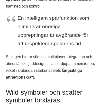
framsteg och kontroll.
En intelligent sparfunktion som
eliminerar onödiga
upprepningar är avgörande för
att respektera spelarens tid.
Slutligen bidrar sömlös multiplayer-integration och
atmosfäriskt ljuddesign till att fördjupa immersionen,
vilket i slutändan stärker spelets
långsiktiga
attraktionskraft
.
Wild-symboler och scatter-
symboler förklaras