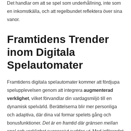
Det handlar om att se spel som underhållning, inte som
en inkomstkälla, och att regelbundet reflektera över sina
vanor.
Framtidens Trender
inom Digitala
Spelautomater
Framtidens digitala spelautomater kommer att fördjupa
spelupplevelsen genom att integrera
augmenterad
verklighet
, vilket förvandlar din vardagsmiljö till en
dynamisk spelvärld. Berättelserna blir mer personliga
och adaptiva, där dina val formar spelets gång och
bonusfunktioner.
Det är en framtid där gränsen mellan