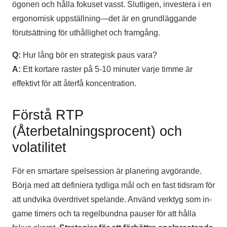
ögonen och hålla fokuset vasst. Slutligen, investera i en
ergonomisk uppställning—det är en grundläggande
förutsättning för uthållighet och framgång.
Q:
Hur lång bör en strategisk paus vara?
A:
Ett kortare raster på 5-10 minuter varje timme är
effektivt för att återfå koncentration.
Förstå RTP
(Återbetalningsprocent) och
volatilitet
För en smartare spelsession är planering avgörande.
Börja med att definiera tydliga mål och en fast tidsram för
att undvika överdrivet spelande. Använd verktyg som in-
game timers och ta regelbundna pauser för att hålla