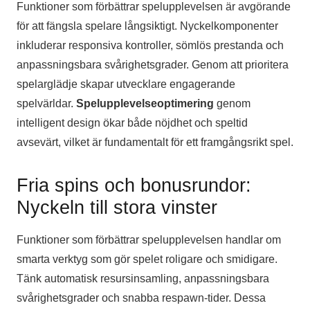
Funktioner som förbättrar spelupplevelsen är avgörande
för att fängsla spelare långsiktigt. Nyckelkomponenter
inkluderar responsiva kontroller, sömlös prestanda och
anpassningsbara svårighetsgrader. Genom att prioritera
spelarglädje skapar utvecklare engagerande
spelvärldar.
Spelupplevelseoptimering
genom
intelligent design ökar både nöjdhet och speltid
avsevärt, vilket är fundamentalt för ett framgångsrikt spel.
Fria spins och bonusrundor:
Nyckeln till stora vinster
Funktioner som förbättrar spelupplevelsen handlar om
smarta verktyg som gör spelet roligare och smidigare.
Tänk automatisk resursinsamling, anpassningsbara
svårighetsgrader och snabba respawn-tider. Dessa