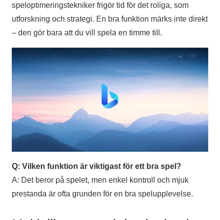
speloptimeringstekniker frigör tid för det roliga, som
utforskning och strategi. En bra funktion märks inte direkt
– den gör bara att du vill spela en timme till.
Q: Vilken funktion är viktigast för ett bra spel?
A: Det beror på spelet, men enkel kontroll och mjuk
prestanda är ofta grunden för en bra spelupplevelse.