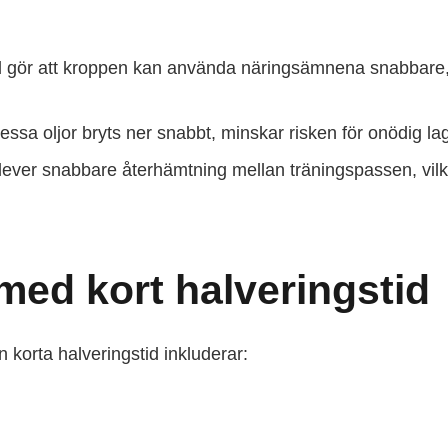
d gör att kroppen kan använda näringsämnena snabbare, vi
ssa oljor bryts ner snabbt, minskar risken för onödig lagr
lever snabbare återhämtning mellan träningspassen, vilk
med kort halveringstid
 korta halveringstid inkluderar: