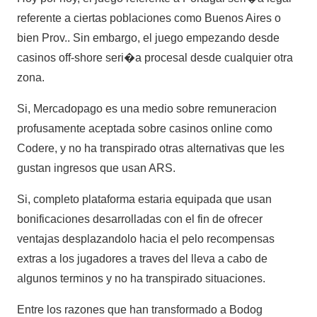
referente a ciertas poblaciones como Buenos Aires o
bien Prov.. Sin embargo, el juego empezando desde
casinos off-shore seri�a procesal desde cualquier otra
zona.
Si, Mercadopago es una medio sobre remuneracion
profusamente aceptada sobre casinos online como
Codere, y no ha transpirado otras alternativas que les
gustan ingresos que usan ARS.
Si, completo plataforma estaria equipada que usan
bonificaciones desarrolladas con el fin de ofrecer
ventajas desplazandolo hacia el pelo recompensas
extras a los jugadores a traves del lleva a cabo de
algunos terminos y no ha transpirado situaciones.
Entre los razones que han transformado a Bodog