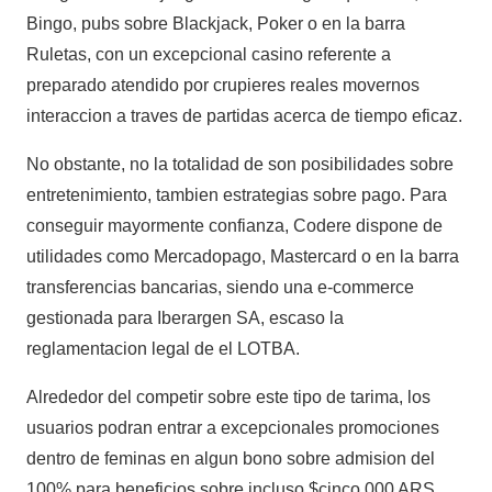
Bingo, pubs sobre Blackjack, Poker o en la barra
Ruletas, con un excepcional casino referente a
preparado atendido por crupieres reales movernos
interaccion a traves de partidas acerca de tiempo eficaz.
No obstante, no la totalidad de son posibilidades sobre
entretenimiento, tambien estrategias sobre pago. Para
conseguir mayormente confianza, Codere dispone de
utilidades como Mercadopago, Mastercard o en la barra
transferencias bancarias, siendo una e-commerce
gestionada para Iberargen SA, escaso la
reglamentacion legal de el LOTBA.
Alrededor del competir sobre este tipo de tarima, los
usuarios podran entrar a excepcionales promociones
dentro de feminas en algun bono sobre admision del
100% para beneficios sobre incluso $cinco.000 ARS.