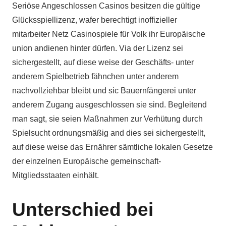
Seriöse Angeschlossen Casinos besitzen die gültige
Glücksspiellizenz, wafer berechtigt inoffizieller
mitarbeiter Netz Casinospiele für Volk ihr Europäische
union andienen hinter dürfen. Via der Lizenz sei
sichergestellt, auf diese weise der Geschäfts- unter
anderem Spielbetrieb fähnchen unter anderem
nachvollziehbar bleibt und sic Bauernfängerei unter
anderem Zugang ausgeschlossen sie sind. Begleitend
man sagt, sie seien Maßnahmen zur Verhütung durch
Spielsucht ordnungsmäßig and dies sei sichergestellt,
auf diese weise das Ernährer sämtliche lokalen Gesetze
der einzelnen Europäische gemeinschaft-
Mitgliedsstaaten einhält.
Unterschied bei