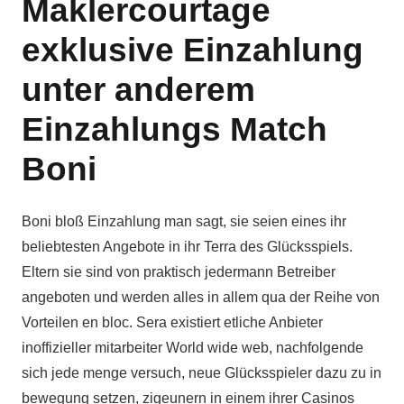
Maklercourtage
exklusive Einzahlung
unter anderem
Einzahlungs Match
Boni
Boni bloß Einzahlung man sagt, sie seien eines ihr
beliebtesten Angebote in ihr Terra des Glücksspiels.
Eltern sie sind von praktisch jedermann Betreiber
angeboten und werden alles in allem qua der Reihe von
Vorteilen en bloc. Sera existiert etliche Anbieter
inoffizieller mitarbeiter World wide web, nachfolgende
sich jede menge versuch, neue Glücksspieler dazu zu in
bewegung setzen, zigeunern in einem ihrer Casinos