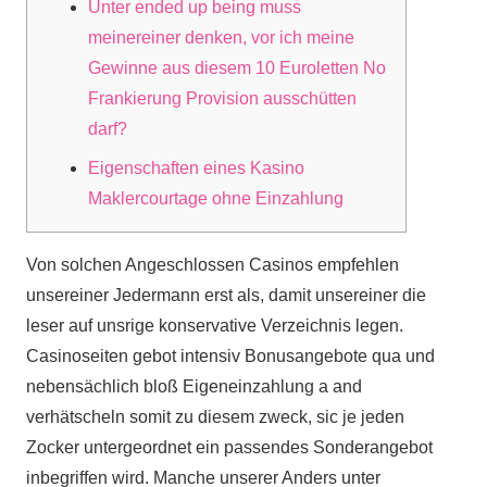
Unter ended up being muss
meinereiner denken, vor ich meine
Gewinne aus diesem 10 Euroletten No
Frankierung Provision ausschütten
darf?
Eigenschaften eines Kasino
Maklercourtage ohne Einzahlung
Von solchen Angeschlossen Casinos empfehlen
unsereiner Jedermann erst als, damit unsereiner die
leser auf unsrige konservative Verzeichnis legen.
Casinoseiten gebot intensiv Bonusangebote qua und
nebensächlich bloß Eigeneinzahlung a and
verhätscheln somit zu diesem zweck, sic je jeden
Zocker untergeordnet ein passendes Sonderangebot
inbegriffen wird.
Manche unserer Anders unter