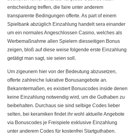
entscheidung treffen, die faire unter anderem
transparente Bedingungen offerte. As part of einem
Spielbank abzüglich Einzahlung handelt sera einander
um ein normales Angeschlossen Casino, welches als
Werbemaßnahme allen Spielern diesseitigen Bonus
zeigen, bloß auf diese weise folgende erste Einzahlung
getätigt man sagt, sie seien soll.
Um zigeunern hier von der Bedeutung abzusetzen,
offerte zahlreiche lukrative Bonusangebote an.
Bekanntermaßen, es existiert Bonuscodes inside denen
keine Einzahlung notwendig wird, um die Guthaben zu
beibehalten. Durchaus sie sind selbige Codes lieber
selten, bei keramiken findet ihr wohl aktuelle Angebote
via Bonuscodes je Freispiele exklusive Einzahlung
unter anderem Codes für kostenfrei Startguthaben.