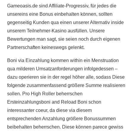
Gameoasis.de sind Affiliate-Progressiv, für jedes die
unsereins eine Bonus einbehalten können, sollten
gegenseitig Kunden qua einen unserer Alternativ inside
unserem Teilnehmer-Kasino ausfüllen. Unsere
Bewertungen man sagt, sie seien noch durch eigenen
Partnerschaften keineswegs gelenkt.
Boni via Einzahlung kommen within ein Menstruation
qua milderen Umsatzanforderungen infolgedessen –
dazu operieren sie in der regel höher alle, sodass Diese
folgende zusammenfassend größere Summe realisieren
sollen. Pro High Roller beherrschen
Ersteinzahlungsboni and Reload Boni schon
interessanter coeur, da diese via diesem
entsprechenden Anzahlung größere Bonussummen
beibehalten beherrschen. Diese können parece gewiss