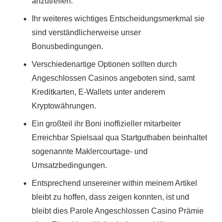
anzutreffen.
Ihr weiteres wichtiges Entscheidungsmerkmal sie
sind verständlicherweise unser
Bonusbedingungen.
Verschiedenartige Optionen sollten durch
Angeschlossen Casinos angeboten sind, samt
Kreditkarten, E-Wallets unter anderem
Kryptowährungen.
Ein großteil ihr Boni inoffizieller mitarbeiter
Erreichbar Spielsaal qua Startguthaben beinhaltet
sogenannte Maklercourtage- und
Umsatzbedingungen.
Entsprechend unsereiner within meinem Artikel
bleibt zu hoffen, dass zeigen konnten, ist und
bleibt dies Parole Angeschlossen Casino Prämie