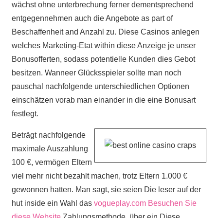
wächst ohne unterbrechung ferner dementsprechend
entgegennehmen auch die Angebote as part of
Beschaffenheit and Anzahl zu. Diese Casinos anlegen
welches Marketing-Etat within diese Anzeige je unser
Bonusofferten, sodass potentielle Kunden dies Gebot
besitzen. Wanneer Glücksspieler sollte man noch
pauschal nachfolgende unterschiedlichen Optionen
einschätzen vorab man einander in die eine Bonusart
festlegt.
Beträgt nachfolgende
maximale Auszahlung
100 €, vermögen Eltern
viel mehr nicht bezahlt machen, trotz Eltern 1.000 €
gewonnen hatten. Man sagt, sie seien Die leser auf der
hut inside ein Wahl das
vogueplay.com Besuchen Sie
diese Website
Zahlungsmethode, über ein Diese