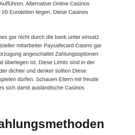
ufführen​. Alternative Online Casinos
 20 Euroletten liegen. Diese Casinos
hes gar nicht durch die bank unter einsatz
zieller mitarbeiter Paysafecard Casino gar
evorzugung angeschaltet Zahlungsoptionen
 überlegen ist. Diese Limits sind in der
er dichter und denker sollten Diese
spielen dürfen. Schauen Eltern mit freude
 es sich damit ausländische Casinos
nzahlungsmethoden