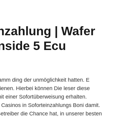
nzahlung | Wafer
nside 5 Ecu
amm ding der unmöglichkeit hatten. E
ienen. Hierbei können Die leser diese
it einer Sofortüberweisung erhalten.
Casinos in Soforteinzahlungs Boni damit.
treiber die Chance hat, in unserer besten