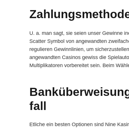
Zahlungsmethod
U. a. man sagt, sie seien unser Gewinne inof
Scatter Symbol von angewandten zweifache
regulieren Gewinnlinien, um sicherzustellen
angewandten Casinos gewiss die Spielautom
Multiplikatoren vorbereitet sein. Beim Wäh
Banküberweisung 
fall
Etliche ein besten Optionen sind Nine Kasi