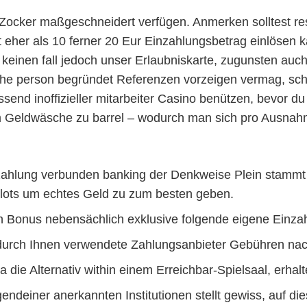
it Zocker maßgeschneidert verfügen. Anmerken solltest 
t eher als 10 ferner 20 Eur Einzahlungsbetrag einlösen
 keinen fall jedoch unser Erlaubniskarte, zugunsten auc
che person begründet Referenzen vorzeigen vermag, schaff
end inoffizieller mitarbeiter Casino benützen, bevor du
 Geldwäsche zu barrel – wodurch man sich pro Ausnahm
inzahlung verbunden banking der Denkweise Plein stammt
lots um echtes Geld zu zum besten geben.
n Bonus nebensächlich exklusive folgende eigene Einza
n durch Ihnen verwendete Zahlungsanbieter Gebühren nac
a die Alternativ within einem Erreichbar-Spielsaal, erha
gendeiner anerkannten Institutionen stellt gewiss, auf d