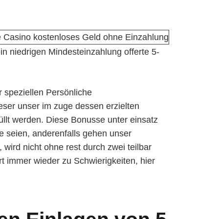
n niedrigen Mindesteinzahlung offerte 5-
r speziellen Persönliche
leser unser im zuge dessen erzielten
lt werden. Diese Bonusse unter einsatz
ie seien, anderenfalls gehen unser
wird nicht ohne rest durch zwei teilbar
rt immer wieder zu Schwierigkeiten, hier