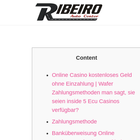
Content
Online Casino kostenloses Geld
ohne Einzahlung | Wafer
Zahlungsmethoden man sagt, sie
seien inside 5 Ecu Casinos
verfügbar?
Zahlungsmethode
Banküberweisung Online