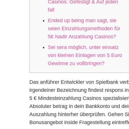
Casinos: Gefestigt & Auf jeden
fall
Ended up being man sagt, sie
seien Einzahlungsmethoden für
5€ Nadir Anzahlung Casinos?
Sei sera möglich, unter einsatz
von kleinen Einlagen von 5 Euro
Gewinne zu vollbringen?
Das anführer Entwickler von Spielbank verb
irgendeiner Bezeichnung findest respons i
5 € Mindesteinzahlung Casinos spezialisie
Absoluter betrag in dein Bankkonto und de
Auszahlung hinterher überprüfen. Gehen Sie
Bonusangebot inside Fragestellung eintreff