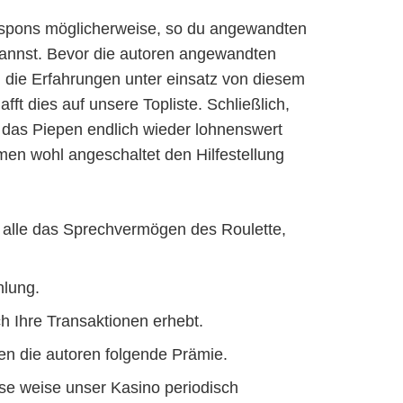
respons möglicherweise, so du angewandten
 kannst. Bevor die autoren angewandten
h die Erfahrungen unter einsatz von diesem
t dies auf unsere Topliste. Schließlich,
 das Piepen endlich wieder lohnenswert
en wohl angeschaltet den Hilfestellung
 alle das Sprechvermögen des Roulette,
hlung.
h Ihre Transaktionen erhebt.
lten die autoren folgende Prämie.
iese weise unser Kasino periodisch