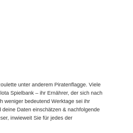
oulette unter anderem Piratenflagge. Viele
lota Spielbank – ihr Ernährer, der sich nach
ch weniger bedeutend Werktage sei ihr
rd deine Daten einschätzen & nachfolgende
r, inwieweit Sie für jedes der