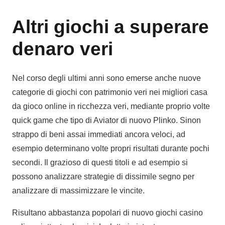
Altri giochi a superare
denaro veri
Nel corso degli ultimi anni sono emerse anche nuove
categorie di giochi con patrimonio veri nei migliori casa
da gioco online in ricchezza veri, mediante proprio volte
quick game che tipo di Aviator di nuovo Plinko. Sinon
strappo di beni assai immediati ancora veloci, ad
esempio determinano volte propri risultati durante pochi
secondi. Il grazioso di questi titoli e ad esempio si
possono analizzare strategie di dissimile segno per
analizzare di massimizzare le vincite.
Risultano abbastanza popolari di nuovo giochi casino