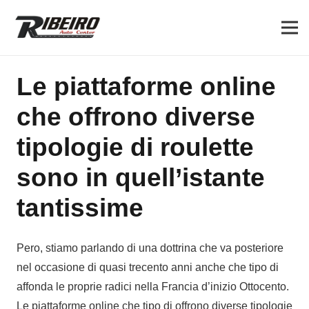
Le piattaforme online
che offrono diverse
tipologie di roulette
sono in quell’istante
tantissime
Pero, stiamo parlando di una dottrina che va posteriore
nel occasione di quasi trecento anni anche che tipo di
affonda le proprie radici nella Francia d’inizio Ottocento.
Le piattaforme online che tipo di offrono diverse tipologie