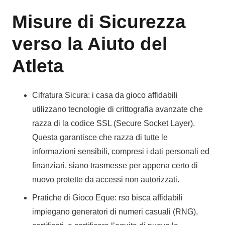
Misure di Sicurezza
verso la Aiuto del
Atleta
Cifratura Sicura: i casa da gioco affidabili
utilizzano tecnologie di crittografia avanzate che
razza di la codice SSL (Secure Socket Layer).
Questa garantisce che razza di tutte le
informazioni sensibili, compresi i dati personali ed
finanziari, siano trasmesse per appena certo di
nuovo protette da accessi non autorizzati.
Pratiche di Gioco Eque: rso bisca affidabili
impiegano generatori di numeri casuali (RNG),