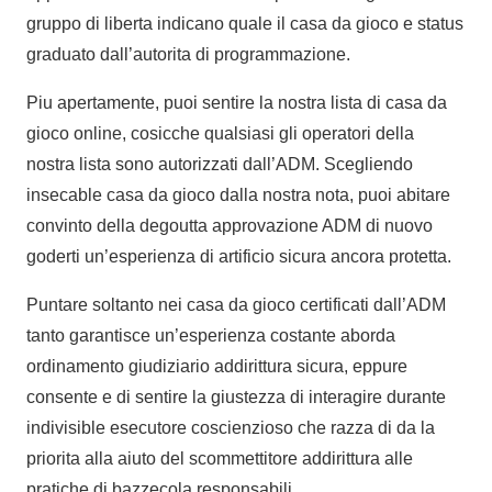
gruppo di liberta indicano quale il casa da gioco e status
graduato dall’autorita di programmazione.
Piu apertamente, puoi sentire la nostra lista di casa da
gioco online, cosicche qualsiasi gli operatori della
nostra lista sono autorizzati dall’ADM. Scegliendo
insecable casa da gioco dalla nostra nota, puoi abitare
convinto della degoutta approvazione ADM di nuovo
goderti un’esperienza di artificio sicura ancora protetta.
Puntare soltanto nei casa da gioco certificati dall’ADM
tanto garantisce un’esperienza costante aborda
ordinamento giudiziario addirittura sicura, eppure
consente e di sentire la giustezza di interagire durante
indivisible esecutore coscienzioso che razza di da la
priorita alla aiuto del scommettitore addirittura alle
pratiche di bazzecola responsabili.