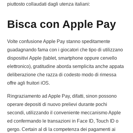
piuttosto collaudati dagli utenza italiani:
Bisca con Apple Pay
Volte confusione Apple Pay stanno speditamente
guadagnando fama con i giocatori che tipo di utilizzano
dispositivi Apple (tablet, smartphone oppure cervello
elettronico), gratitudine aborda semplicita anche appata
deliberazione che razza di codesto modo di rimessa
offre agli fruitori iOS.
Ringraziamento ad Apple Pay, difatti, sinon possono
operare depositi di nuovo prelievi durante pochi
secondi, utilizzando il conveniente meccanismo Apple
ed confermando le transazioni in Face ID, Touch ID o
gergo. Certain al di la competenza dei pagamenti ai