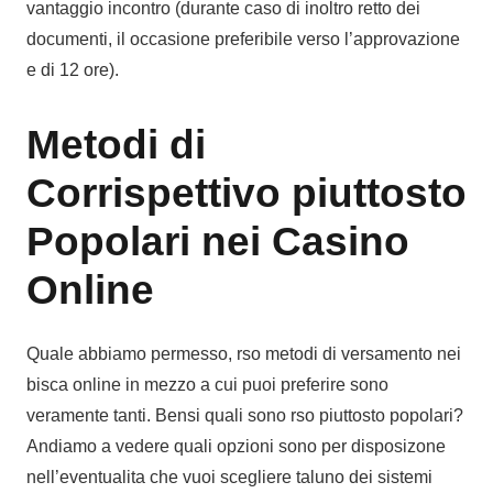
vantaggio incontro (durante caso di inoltro retto dei
documenti, il occasione preferibile verso l’approvazione
e di 12 ore).
Metodi di
Corrispettivo piuttosto
Popolari nei Casino
Online
Quale abbiamo permesso, rso metodi di versamento nei
bisca online in mezzo a cui puoi preferire sono
veramente tanti. Bensi quali sono rso piuttosto popolari?
Andiamo a vedere quali opzioni sono per disposizone
nell’eventualita che vuoi scegliere taluno dei sistemi