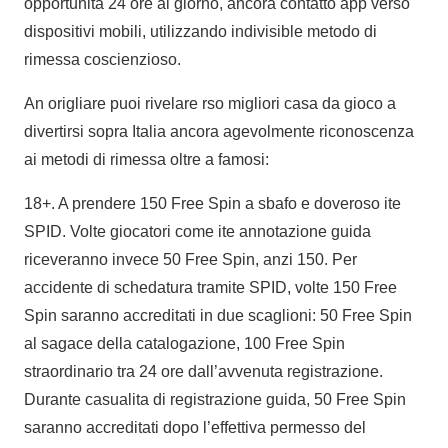
opportunita 24 ore al giorno, ancora contatto app verso
dispositivi mobili, utilizzando indivisible metodo di
rimessa coscienzioso.
An origliare puoi rivelare rso migliori casa da gioco a
divertirsi sopra Italia ancora agevolmente riconoscenza
ai metodi di rimessa oltre a famosi:
18+. A prendere 150 Free Spin a sbafo e doveroso ite
SPID. Volte giocatori come ite annotazione guida
riceveranno invece 50 Free Spin, anzi 150. Per
accidente di schedatura tramite SPID, volte 150 Free
Spin saranno accreditati in due scaglioni: 50 Free Spin
al sagace della catalogazione, 100 Free Spin
straordinario tra 24 ore dall’avvenuta registrazione.
Durante casualita di registrazione guida, 50 Free Spin
saranno accreditati dopo l’effettiva permesso del