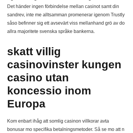
Det händer ingen förbindelse mellan casinot samt din
sandrev, inte me alltsamman promenerar igenom Trustly
såso befinner sig ett avsevärt viss mellanhand grö av do
allra majoritete svenska språke bankerna.
skatt villig
casinovinster kungen
casino utan
koncessio inom
Europa
Kom enbart ihåg att somlig casinon villkorar avta
bonusar mo specifika betalningsmetoder. Så se mo att n