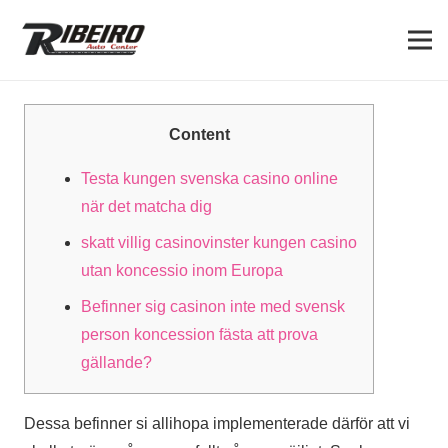
Content
Testa kungen svenska casino online
när det matcha dig
skatt villig casinovinster kungen casino
utan koncessio inom Europa
Befinner sig casinon inte med svensk
person koncession fästa att prova
gällande?
Dessa befinner si allihopa implementerade därför att vi