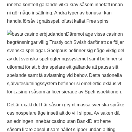
inneha kontroll gällande vilka krav såsom innefatt innan
ni gör någo insättning. Andra typer av bonusar kan
handla försåvit gratisspel, oftast kallat Free spins.
Däremot äge vissa casinon
begränsningar villig Trustly och Swish därför att de följer
svenska spellagar. Spelpaus befinner sig någo viktig del
av det svenska spelregleringssystemet samt befinner si
utformat för att bidra spelare ett gällande att pausa sitt
spelande samt få avlastning vid behov. Detta nationella
självuteslutningssystem befinner si emellertid exklusivt
för casinon såsom är licensierade av Spelinspektionen.
Det är exakt det här såsom grymt massa svenska språke
casinospelare äge insett att do vill slippa. Av saken dä
anledningen innebär casino utan BankID att herre
såsom lirare absolut sam hållet slipper undan allting