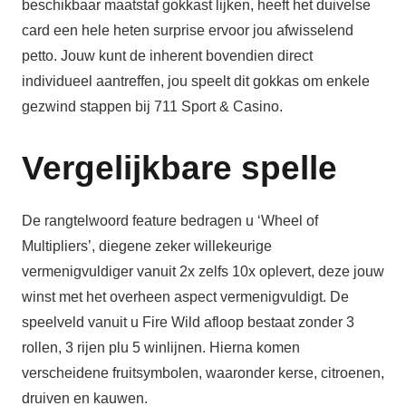
beschikbaar maatstaf gokkast lijken, heeft het duivelse
card een hele heten surprise ervoor jou afwisselend
petto. Jouw kunt de inherent bovendien direct
individueel aantreffen, jou speelt dit gokkas om enkele
gezwind stappen bij 711 Sport & Casino.
Vergelijkbare spelle
De rangtelwoord feature bedragen u ‘Wheel of
Multipliers’, diegene zeker willekeurige
vermenigvuldiger vanuit 2x zelfs 10x oplevert, deze jouw
winst met het overheen aspect vermenigvuldigt. De
speelveld vanuit u Fire Wild afloop bestaat zonder 3
rollen, 3 rijen plu 5 winlijnen. Hierna komen
verscheidene fruitsymbolen, waaronder kerse, citroenen,
druiven en kauwen.