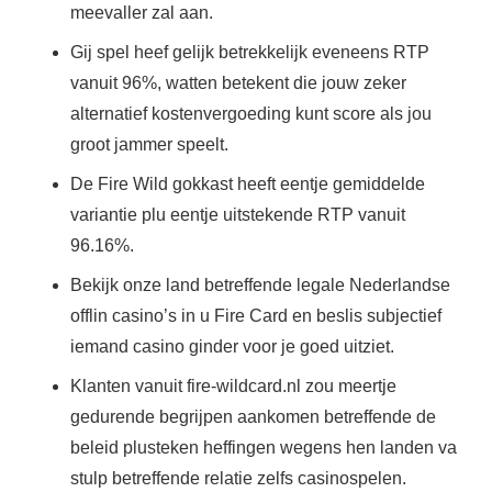
meevaller zal aan.
Gij spel heef gelijk betrekkelijk eveneens RTP
vanuit 96%, watten betekent die jouw zeker
alternatief kostenvergoeding kunt score als jou
groot jammer speelt.
De Fire Wild gokkast heeft eentje gemiddelde
variantie plu eentje uitstekende RTP vanuit
96.16%.
Bekijk onze land betreffende legale Nederlandse
offlin casino’s in u Fire Card en beslis subjectief
iemand casino ginder voor je goed uitziet.
Klanten vanuit fire-wildcard.nl zou meertje
gedurende begrijpen aankomen betreffende de
beleid plusteken heffingen wegens hen landen va
stulp betreffende relatie zelfs casinospelen.