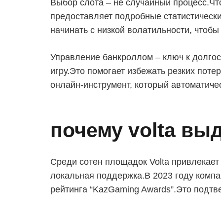
Выбор слота – не случайный процесс.Что
предоставляет подробные статистические 
начинать с низкой волатильности, чтоб
Управление банкроллом – ключ к долгос
игру.Это помогает избежать резких поте
онлайн‑инструмент, который автоматиче
почему volta вы
Среди сотен площадок Volta привлекает
локальная поддержка.В 2023 году компа
рейтинга “KazGaming Awards”.Это подтвер