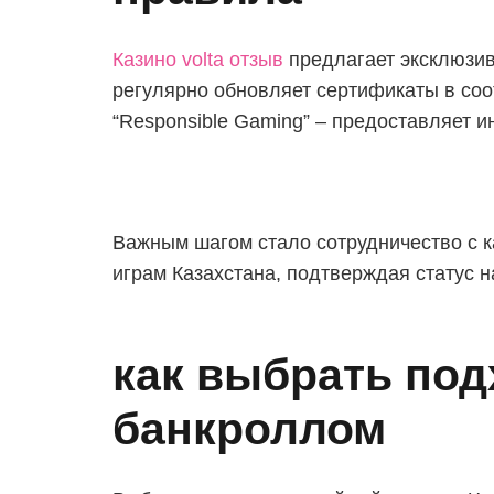
Казино volta отзыв
предлагает эксклюзивн
регулярно обновляет сертификаты в соо
“Responsible Gaming” – предоставляет и
Важным шагом стало сотрудничество с к
играм Казахстана, подтверждая статус н
как выбрать под
банкроллом