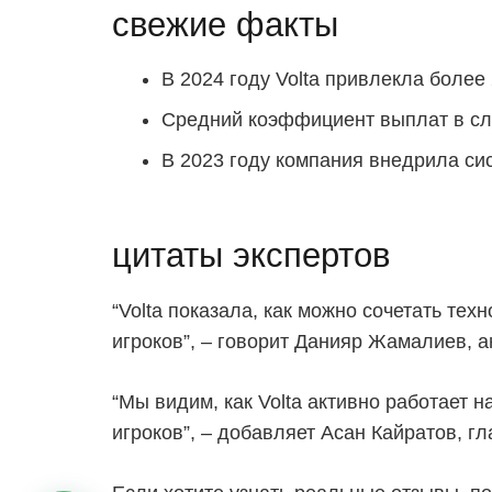
свежие факты
В 2024 году Volta привлекла более
Средний коэффициент выплат в сло
В 2023 году компания внедрила сис
цитаты экспертов
“Volta показала, как можно сочетать те
игроков”, – говорит Данияр Жамалиев, а
“Мы видим, как Volta активно работает 
игроков”, – добавляет Асан Кайратов, г