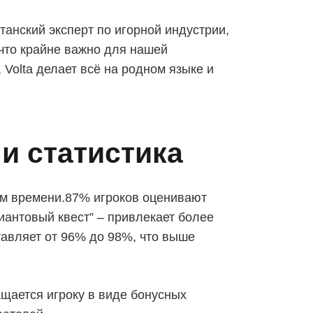
анский эксперт по игорной индустрии,
 что крайне важно для нашей
Volta делает всё на родном языке и
и статистика
ном времени.87% игроков оценивают
иантовый квест” – привлекает более
авляет от 96% до 98%, что выше
ащается игроку в виде бонусных