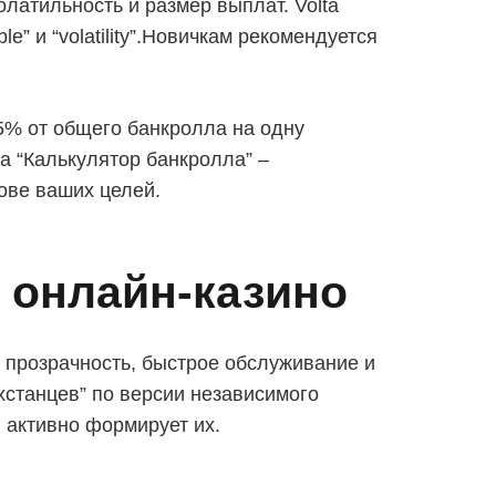
латильность и размер выплат. Volta
” и “volatility”.Новичкам рекомендуется
 5% от общего банкролла на одну
ла “Калькулятор банкролла” –
ове ваших целей.
х онлайн‑казино
, прозрачность, быстрое обслуживание и
хстанцев” по версии независимого
и активно формирует их.