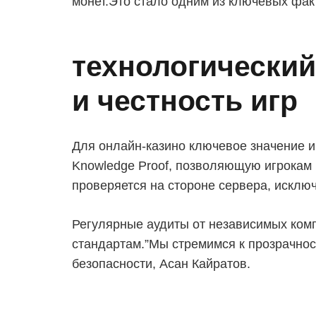
монет.Это стало одним из ключевых фак
технологический
и честность игр
Для онлайн‑казино ключевое значение и
Knowledge Proof, позволяющую игрокам 
проверяется на стороне сервера, исклю
Регулярные аудиты от независимых комп
стандартам.”Мы стремимся к прозрачност
безопасности, Асан Кайратов.