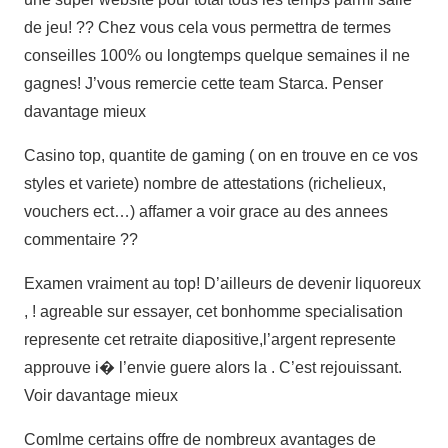
de jeu! ?? Chez vous cela vous permettra de termes
conseilles 100% ou longtemps quelque semaines il ne
gagnes! J’vous remercie cette team Starca. Penser
davantage mieux
Casino top, quantite de gaming ( on en trouve en ce vos
styles et variete) nombre de attestations (richelieux,
vouchers ect…) affamer a voir grace au des annees
commentaire ??
Examen vraiment au top! D’ailleurs de devenir liquoreux
, ! agreable sur essayer, cet bonhomme specialisation
represente cet retraite diapositive,l’argent represente
approuve i� l’envie guere alors la . C’est rejouissant.
Voir davantage mieux
Comlme certains offre de nombreux avantages de