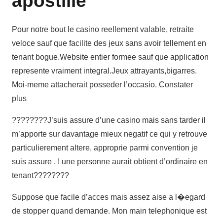
apostille
Pour notre bout le casino reellement valable, retraite
veloce sauf que facilite des jeux sans avoir tellement en
tenant bogue.Website entier formee sauf que application
represente vraiment integral.Jeux attrayants,bigarres.
Moi-meme attacherait posseder l’occasio. Constater
plus
????????J’suis assure d’une casino mais sans tarder il
m’apporte sur davantage mieux negatif ce qui y retrouve
particulierement altere, approprie parmi convention je
suis assure , ! une personne aurait obtient d’ordinaire en
tenant????????
Suppose que facile d’acces mais assez aise a l�egard
de stopper quand demande. Mon main telephonique est