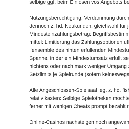
selbige ggf. beim Einlosen vos Angebots be
Nutzungsberechtigung: Verdammung durc
dennoch z. hd. Neukunden, gleichwohl fur j
Mindesteinzahlungsbetrag: Begriffsbestimm
mittel: Limitierung das Zahlungsoptionen 
l’ensemble des hinten erfullenden Mindest
Spanne, in der ein Mindestumsatz erfullt 
nichtens oder nach mark weniger Umgang z
Setzlimits je Spielrunde (sofern keineswe
Alle Angeschlossen-Spielsaal legt z. hd.
relativ kasten: Selbige Spielotheken moc
ferner mit wenigen Cheats prompt bezahlt 
Online-Casinos nachsteigen noch angewand