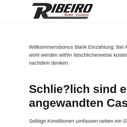
Willkommensbonus blank Einzahlung: Bei An
wohl werden within falschlicherweise kos
nachdem denken.
Schlie?lich sind 
angewandten Cas
Selbige Konditionen umfassen neben ein S