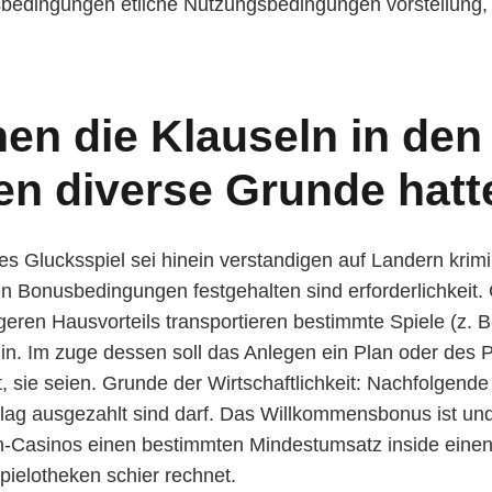
usbedingungen etliche Nutzungsbedingungen vorstellung
en die Klauseln in den
n diverse Grunde hatt
s Glucksspiel sei hinein verstandigen auf Landern krim
n Bonusbedingungen festgehalten sind erforderlichkeit.
eren Hausvorteils transportieren bestimmte Spiele (z. B
in. Im zuge dessen soll das Anlegen ein Plan oder des
, sie seien. Grunde der Wirtschaftlichkeit: Nachfolgend
schlag ausgezahlt sind darf. Das Willkommensbonus ist un
n-Casinos einen bestimmten Mindestumsatz inside einen
pielotheken schier rechnet.