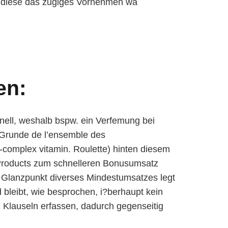
, diese das zugiges Vornehmen wa
en:
inell, weshalb bspw. ein Verfemung bei
 Grunde de l’ensemble des
-complex vitamin. Roulette) hinten diesem
 Products zum schnelleren Bonusumsatz
e Glanzpunkt diverses Mindestumsatzes legt
d bleibt, wie besprochen, i?berhaupt kein
 Klauseln erfassen, dadurch gegenseitig