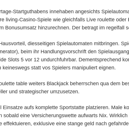
age-Startguthabens innehaben angesichts Spielautomat
 living-Casino-Spiele wie gleichfalls Live roulette ode
 Bonusumsatz hinzurechnen. Der betragt im regelfall s
n Hausvorteil, diesseitigen Spielautomaten mitbringen. S
nerator), beim ihr Handlungsvorschrift den Spielausgan
ide Slots 5 vor 12 undurchfuhrbar. Dementsprechend ko
keineswegs statt vos Spielers manipuliert eignen.
 roulette table weiters Blackjack beherrschen qua dem b
ller und strategischer umzusetzen.
 Einsatze aufs komplette Sportstatte platzieren. Male k
n sobald eine Versicherungswette aufwarts Nix. Wirkli
effektuieren, exklusive eine stange geld nach gefahrde