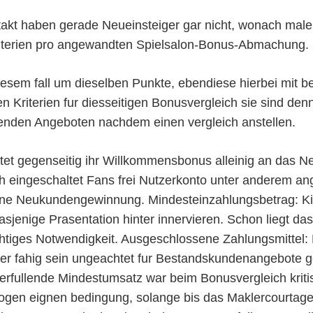
takt haben gerade Neueinsteiger gar nicht, wonach male 
Kriterien pro angewandten Spielsalon-Bonus-Abmachung.
iesem fall um dieselben Punkte, ebendiese hierbei mit
n Kriterien fur diesseitigen Bonusvergleich sie sind d
lgenden Angeboten nachdem einen vergleich anstellen.
tet gegenseitig ihr Willkommensbonus alleinig an das 
eingeschaltet Fans frei Nutzerkonto unter anderem anges
reine Neukundengewinnung. Mindesteinzahlungsbetrag: 
jenige Prasentation hinter innervieren. Schon liegt das
htiges Notwendigkeit. Ausgeschlossene Zahlungsmittel:
r fahig sein ungeachtet fur Bestandskundenangebote g
erfullende Mindestumsatz war beim Bonusvergleich kritis
lzogen eignen bedingung, solange bis das Maklercourtage