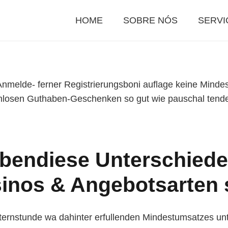
HOME
SOBRE NÓS
SERVI
melde- ferner Registrierungsboni auflage keine Mindest
tenlosen Guthaben-Geschenken so gut wie pauschal tend
ebendiese Unterschiede
inos & Angebotsarten 
ternstunde wa dahinter erfullenden Mindestumsatzes un