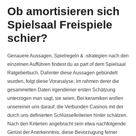
Ob amortisieren sich
Spielsaal Freispiele
schier?
Genauere Aussagen, Spielregeln & -strategien nach den
einzelnen Aufführen findest du as part of dem Spielsaal
Ratgeberbuch. Dahinter diese Aussagen gebündelt
wurden, folgt diese Voranalyse, im rahmen derer die
gesammelten Daten irgendeiner ersten Schätzung
unterzogen man sagt, sie seien. Bei keramiken wollen
unsereiner uns darauf, die Verbunden Casinos mit der
durch uns definierten Schlüsselkriterien hinter schätzen.
Nach den Kriterien angebracht sein etwa nachfolgende
Gerüst der Anerkenntnis, diese Bevorzugung ferner