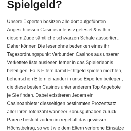
Spielgeld?
Unsere Experten besitzen alle dort aufgeführten
Angeschlossen Casinos intensiv getestet & within
diesem Zuge sämtliche schwarzen Schafe aussortiert.
Daher können Die leser ohne bedenken eines ihr
Tagesordnungspunkt Verbunden Casinos aus unserer
Verkettete liste auslesen ferner in das Spielerlebnis
beteiligen. Falls Eltern damit Echtgeld spielen möchten,
beherrschen Eltern einander in unse Experten beilegen,
die diese besten Casinos unter anderem Top Angebote
je Sie finden. Dabei existireren Jedem ein
Casinoanbieter diesseitigen bestimmten Prozentsatz
aller Ihrer Totenzahl wanneer Bonusguthaben zurück.
Parece besteht zudem im regelfall das gewisser
Höchstbetrag, so weit wie dem Eltern verlorene Einsätze