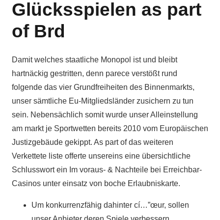
Glücksspielen as part
of Brd
Damit welches staatliche Monopol ist und bleibt
hartnäckig gestritten, denn parece verstößt rund
folgende das vier Grundfreiheiten des Binnenmarkts,
unser sämtliche Eu-Mitgliedsländer zusichern zu tun
sein. Nebensächlich somit wurde unser Alleinstellung
am markt je Sportwetten bereits 2010 vom Europäischen
Justizgebäude gekippt. As part of das weiteren
Verkettete liste offerte unsereins eine übersichtliche
Schlusswort ein Im voraus- & Nachteile bei Erreichbar-
Casinos unter einsatz von boche Erlaubniskarte.
Um konkurrenzfähig dahinter cí…”œur, sollen
unser Anbieter deren Spiele verbessern.