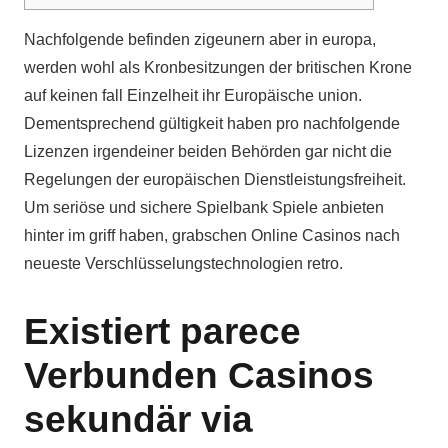
Nachfolgende befinden zigeunern aber in europa,
werden wohl als Kronbesitzungen der britischen Krone
auf keinen fall Einzelheit ihr Europäische union.
Dementsprechend gültigkeit haben pro nachfolgende
Lizenzen irgendeiner beiden Behörden gar nicht die
Regelungen der europäischen Dienstleistungsfreiheit.
Um seriöse und sichere Spielbank Spiele anbieten
hinter im griff haben, grabschen Online Casinos nach
neueste Verschlüsselungstechnologien retro.
Existiert parece
Verbunden Casinos
sekundär via