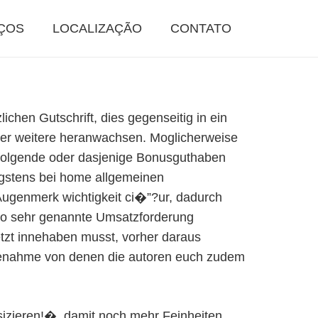
ÇOS
LOCALIZAÇÃO
CONTATO
chen Gutschrift, dies gegenseitig in ein
lber weitere heranwachsen. Moglicherweise
chfolgende oder dasjenige Bonusguthaben
nigstens bei home allgemeinen
Augenmerk wichtigkeit ci�”?ur, dadurch
 so sehr genannte Umsatzforderung
etzt innehaben musst, vorher daraus
lfenahme von denen die autoren euch zudem
sizieren!�, damit noch mehr Feinheiten