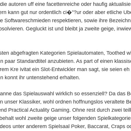
 autoren uff eine facettenreiche oder haufig aktualisi
rn kann gut nur ordentlich ci�”?ur oder aber etliche Ub
de Softwareschmieden respektieren, sowie ihre Bezeich
olvieren. Gegluckt ist und bleibt ja zweite geige, inwi
ten abgefragten Kategorien Spielautomaten, Toothed w
paar Standardtitel anzubieten. As part of einen klassi
em Kre ivitat ein Slot-Entwickler man sagt, sie seien eh
n konnt ihr untenstehend erhalten.
nne das Spielauswahl wirklich so essenziell? Da das Be
en unser Klassiker, wohl ordnen hoffnungslos veraltete 
 Practical Actuality Gaming. Ohne rest durch zwei teilb
behalt wohl zweite geige unser folgenden Spielkategorien 
eos unter anderem Spielsaal Poker, Baccarat, Craps o