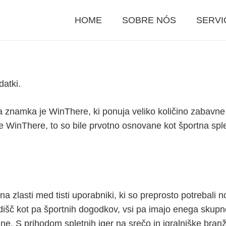
HOME
SOBRE NÓS
SERVI
datki.
ka znamka je WinThere, ki ponuja veliko količino zabavne
ce WinThere, to so bile prvotno osnovane kot športna spl
ena zlasti med tisti uporabniki, ki so preprosto potrebali
dišč kot pa športnih dogodkov, vsi pa imajo enega skupne
lne. S prihodom spletnih iger na srečo in igralniške bran