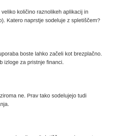
eliko količino raznolikeh aplikacij in
o). Katero naprstje sodeluje z spletiščem?
h uporaba boste lahko začeli kot brezplačno.
izloge za pristnje financi.
oziroma ne. Prav tako sodelujejo tudi
nja.