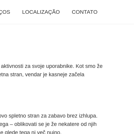
ÇOS
LOCALIZAÇÃO
CONTATO
 aktivnosti za svoje uporabnike. Kot smo že
etna stran, vendar je kasneje začela
 novo spletno stran za zabavo brez izhlupa.
ga – oblikovati se je že nekatere od njih
že glede tega ni več nujno.