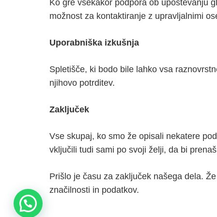
Ko gre vsekakor podpora ob upoštevanju gle
možnost za kontaktiranje z upravljalnimi os
Uporabniška izkušnja
Spletišče, ki bodo bile lahko vsa raznovrst
njihovo potrditev.
Zaključek
Vse skupaj, ko smo že opisali nekatere poda
vključili tudi sami po svoji želji, da bi pren
Prišlo je času za zaključek našega dela. Že 
značilnosti in podatkov.