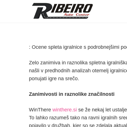
: Ocene spleta igralnice s podrobnejšimi po
Zelo zanimiva in raznolika spletna igralniš
našli v predhodnih analizah otemelj igralni
ponujati igre na srečo.
Zanimivosti in raznolike značilnosti
WinThere
winthere.si
se že nekaj let ustalj
To lahko razumeš tako na ravni igralnih sre
pojavilo v družbah, kjer so se zdelala aktua