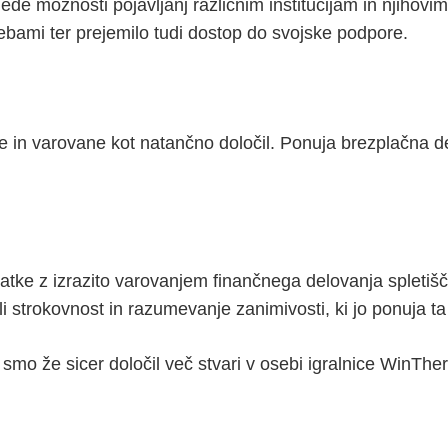
de možnosti pojavljanj različnim institucijam in njihovi
ebami ter prejemilo tudi dostop do svojske podpore.
ne in varovane kot natančno določil. Ponuja brezplačna de
tke z izrazito varovanjem finančnega delovanja spletišč
ašli strokovnost in razumevanje zanimivosti, ki jo ponuja ta 
smo že sicer določil več stvari v osebi igralnice WinTher