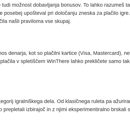
e tudi možnost dobavljanja bonusov. To lahko razumeš tak
 še posebej upošteval pri določanju zneska za plačilo igr
čila našli praviloma vse skupaj.
s denarja, kot so plačilni kartice (Visa, Mastercard), ne
ačila v spletiščem WinThere lahko prekličete samo takrat
ategorij igralniškega dela. Od klasičnega ruleta pa ažurira
prepletali izbirajoč in z njimi eksperimentiralno brskali s