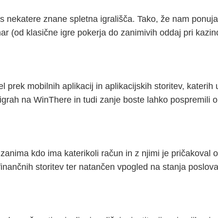
 s nekatere znane spletna igrališča. Tako, že nam ponuja v
ar (od klasične igre pokerja do zanimivih oddaj pri kazin
 prek mobilnih aplikacij in aplikacijskih storitev, kateri
grah na WinThere in tudi zanje boste lahko pospremili ob 
 zanima kdo ima katerikoli račun in z njimi je pričakoval 
i finančnih storitev ter natančen vpogled na stanja poslova