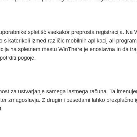
porabnike spletišč vsekakor preprosta registracija. Na Wi
 s katerikoli izmed različic mobilnih aplikacij ali progr
acija na spletnem mestu WinThere je enostavna in da tra
potrditi pogoje.
st za ustvarjanje samega lastnega računa. Ta imenujemo
re ter zmagoslavja. Z drugimi besedami lahko brezplačno i
t.