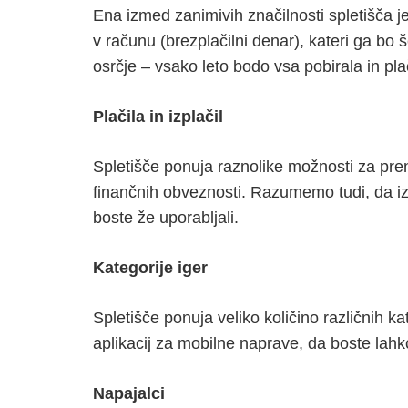
Ena izmed zanimivih značilnosti spletišča j
v računu (brezplačilni denar), kateri ga bo
osrčje – vsako leto bodo vsa pobirala in pla
Plačila in izplačil
Spletišče ponuja raznolike možnosti za preno
finančnih obveznosti. Razumemo tudi, da izpl
boste že uporabljali.
Kategorije iger
Spletišče ponuja veliko količino različnih k
aplikacij za mobilne naprave, da boste lahko 
Napajalci