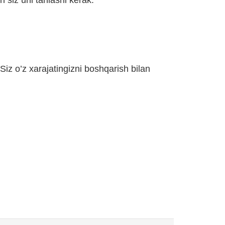
n siz uni tanlashi kerak.
 Siz o’z xarajatingizni boshqarish bilan