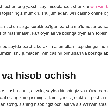
h uchun eng yaxshi sayt hisoblanadi, chunki u
win win b
 topishingiz mumkin, shu jumladan, win casino online o‘yi
ish uchun sizga kerakli bo‘lgan barcha ma‘lumotlar bu say
 slot mashinalari, kart o‘yinlari va boshqa o‘yinlarni topi
iz bu saytda barcha kerakli ma‘lumotlarni topishingiz mum
umkin, shu jumladan, win casino bonuslari va boshqa afz
 va hisob ochish
hlash uchun, avvalo, saytga kirishingiz va ro‘yxatdan o‘
qat o‘zingizning ismingiz, familiyangiz, elektron pochta 
ndan so‘ng, sizning hisobingiz ochiladi va siz WinWin Ca