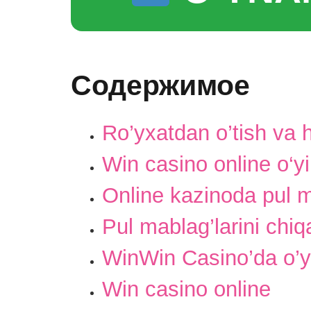
Содержимое
Ro’yxatdan o’tish va 
Win casino online o‘yi
Online kazinoda pul ma
Pul mablag’larini chiq
WinWin Casino’da o’y
Win casino online