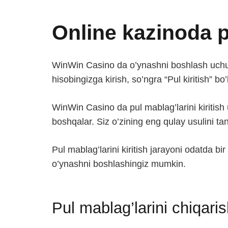
Online kazinoda pu
WinWin Casino da o’ynashni boshlash uchun, 
hisobingizga kirish, so’ngra “Pul kiritish” bo’
WinWin Casino da pul mablag’larini kiritish 
boshqalar. Siz o’zining eng qulay usulini tan
Pul mablag’larini kiritish jarayoni odatda b
o’ynashni boshlashingiz mumkin.
Pul mablag’larini chiqari