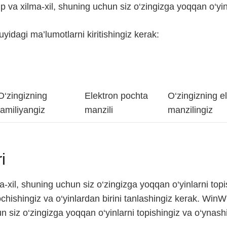
‘p va xilma-xil, shuning uchun siz o‘zingizga yoqqan o‘yi
idagi ma’lumotlarni kiritishingiz kerak:
O‘zingizning
Elektron pochta
O‘zingizning e
familiyangiz
manzili
manzilingiz
i
lma-xil, shuning uchun siz o‘zingizga yoqqan o‘yinlarni t
chishingiz va o‘yinlardan birini tanlashingiz kerak. Win
n siz o‘zingizga yoqqan o‘yinlarni topishingiz va o‘ynas