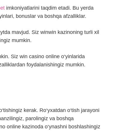
et
imkoniyatlarini taqdim etadi. Bu yerda
nlari, bonuslar va boshqa afzalliklar.
tda mavjud. Siz winwin kazinoning turli xil
shingiz mumkin.
kin. Siz win casino online o‘yinlarida
alliklardan foydalanishingiz mumkin.
tishingiz kerak. Ro‘yxatdan o‘tish jarayoni
manzilingiz, parolingiz va boshqa
sino online kazinoda o‘ynashni boshlashingiz