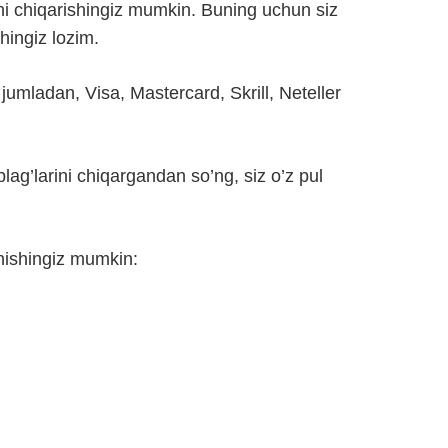
rini chiqarishingiz mumkin. Buning uchun siz
shingiz lozim.
jumladan, Visa, Mastercard, Skrill, Neteller
lag’larini chiqargandan so’ng, siz o’z pul
anishingiz mumkin: