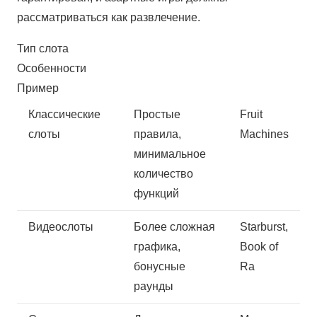
рассматриваться как развлечение.
Тип слота
Особенности
Пример
Классические
Простые
Fruit
слоты
правила,
Machines
минимальное
количество
функций
Видеослоты
Более сложная
Starburst,
графика,
Book of
бонусные
Ra
раунды