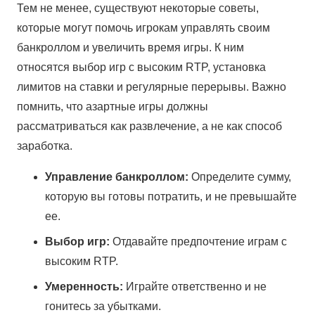
Тем не менее, существуют некоторые советы,
которые могут помочь игрокам управлять своим
банкроллом и увеличить время игры. К ним
относятся выбор игр с высоким RTP, установка
лимитов на ставки и регулярные перерывы. Важно
помнить, что азартные игры должны
рассматриваться как развлечение, а не как способ
заработка.
Управление банкроллом:
Определите сумму,
которую вы готовы потратить, и не превышайте
ее.
Выбор игр:
Отдавайте предпочтение играм с
высоким RTP.
Умеренность:
Играйте ответственно и не
гонитесь за убытками.