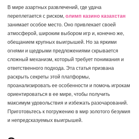
В мире азартных развлечений, где удача
переплетается с риском,
олимп казино казахстан
занимает особое место. Оно привлекает своей
атмосферой, широким выбором игр и, конечно же,
обещанием крупных выигрышей. Но за яркими
огнями и щедрыми предложениями скрывается
сложный механизм, который требует понимания и
ответственного подхода. Эта статья призвана
раскрыть секреты этой платформы,
проанализировать ее особенности и помочь игрокам
ориентироваться в ее мире, чтобы получить
максимум удовольствия и избежать разочарований.
Приготовьтесь к погружению в мир золотого безумия
и непредсказуемых выигрышей.