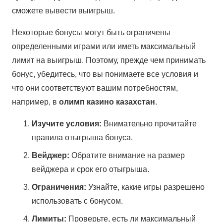
сможете вывести выигрыш.
Некоторые бонусы могут быть ограничены
определенными играми или иметь максимальный
лимит на выигрыш. Поэтому, прежде чем принимать
бонус, убедитесь, что вы понимаете все условия и
что они соответствуют вашим потребностям,
например, в
олимп казино казахстан
.
Изучите условия:
Внимательно прочитайте
правила отыгрыша бонуса.
Вейджер:
Обратите внимание на размер
вейджера и срок его отыгрыша.
Ограничения:
Узнайте, какие игры разрешено
использовать с бонусом.
Лимиты:
Проверьте, есть ли максимальный