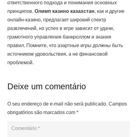
ответственного подхода и понимания основных
принципов.
Олимп казино казахстан
, как и другие
онлайн-казино, предлагает широкий спектр
развлечений, но успех в игре зависит от удачи,
грамотного управления банкроллом и знания
правил. Помните, что азартные игры должны быть
источником удовольствия, а не финансовой
проблемой.
Deixe um comentário
O seu endereço de e-mail não será publicado.
Campos
obrigatórios são marcados com
*