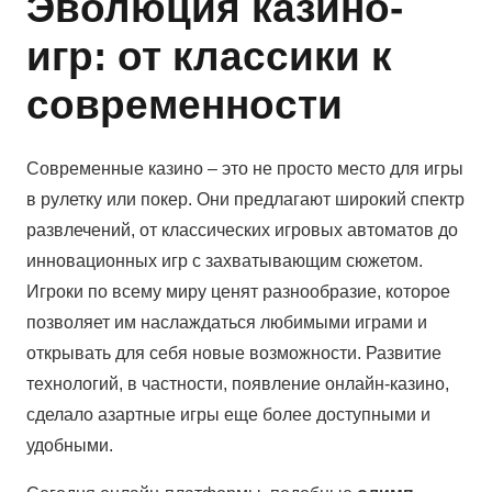
Эволюция казино-
игр: от классики к
современности
Современные казино – это не просто место для игры
в рулетку или покер. Они предлагают широкий спектр
развлечений, от классических игровых автоматов до
инновационных игр с захватывающим сюжетом.
Игроки по всему миру ценят разнообразие, которое
позволяет им наслаждаться любимыми играми и
открывать для себя новые возможности. Развитие
технологий, в частности, появление онлайн-казино,
сделало азартные игры еще более доступными и
удобными.