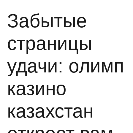
Забытые
страницы
удачи: олимп
казино
казахстан